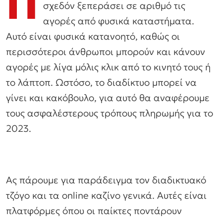
Π
σχεδόν ξεπεράσει σε αριθμό τις
αγορές από φυσικά καταστήματα.
Αυτό είναι φυσικά κατανοητό, καθώς οι
περισσότεροι άνθρωποι μπορούν και κάνουν
αγορές με λίγα μόλις κλικ από το κινητό τους ή
το λάπτοπ. Ωστόσο, το διαδίκτυο μπορεί να
γίνει και κακόβουλο, για αυτό θα αναφέρουμε
τους ασφαλέστερους τρόπους πληρωμής για το
2023.
Ας πάρουμε για παράδειγμα τον διαδικτυακό
τζόγο και τα online καζίνο γενικά. Αυτές είναι
πλατφόρμες όπου οι παίκτες ποντάρουν