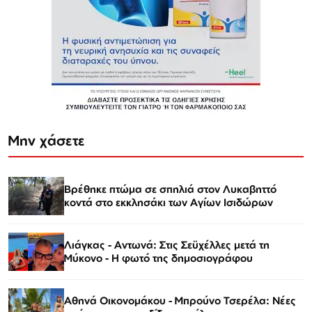
Μην χάσετε
Βρέθηκε πτώμα σε σπηλιά στον Λυκαβηττό
κοντά στο εκκλησάκι των Αγίων Ισιδώρων
Λιάγκας - Αντωνά: Στις Σεϋχέλλες μετά τη
Μύκονο - Η φωτό της δημοσιογράφου
Αθηνά Οικονομάκου - Μπρούνο Τσερέλα: Νέες