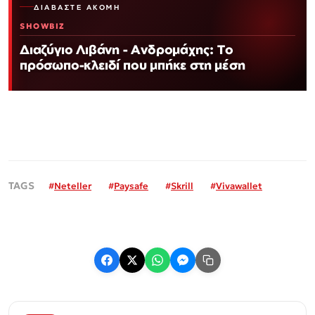
ΔΙΑΒΆΣΤΕ ΑΚΌΜΗ
SHOWBIZ
Διαζύγιο Λιβάνη - Ανδρομάχης: Το
πρόσωπο-κλειδί που μπήκε στη μέση
#
Neteller
#
Paysafe
#
Skrill
#
Vivawallet