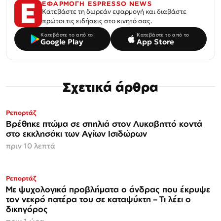
ΕΦΑΡΜΟΓΗ ESPRESSO NEWS
Κατεβάστε τη δωρεάν εφαρμογή και διαβάστε
πρώτοι τις ειδήσεις στο κινητό σας.
Κατεβάστε το από το
Κατεβάστε το από το
Google Play
App Store
Σχετικά άρθρα
Ρεπορτάζ
Βρέθηκε πτώμα σε σπηλιά στον Λυκαβηττό κοντά
στο εκκλησάκι των Αγίων Ισιδώρων
πριν 10 λεπτά
Ρεπορτάζ
Με ψυχολογικά προβλήματα ο άνδρας που έκρυψε
τον νεκρό πατέρα του σε καταψύκτη – Τι λέει ο
δικηγόρος