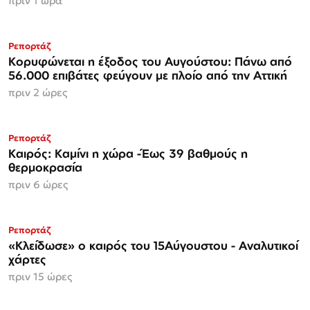
πριν 1 ώρα
Ρεπορτάζ
Κορυφώνεται η έξοδος του Αυγούστου: Πάνω από
56.000 επιβάτες φεύγουν με πλοίο από την Αττική
πριν 2 ώρες
Ρεπορτάζ
Καιρός: Καμίνι η χώρα -Έως 39 βαθμούς η
θερμοκρασία
πριν 6 ώρες
Ρεπορτάζ
«Κλείδωσε» ο καιρός του 15Αύγουστου - Αναλυτικοί
χάρτες
πριν 15 ώρες