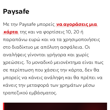
Paysafe
Με την Paysafe μπορείς
να αγοράσεις μια
κάρτα
της και να φορτίσεις 10, 20 ή
παραπάνω ευρώ και να τα χρησιμοποιήσεις
στο διαδίκτυο με απόλυτη ασφάλεια. Οι
αναλήψεις γίνονται γρήγορα και χωρίς
χρεώσεις. Το μοναδικό μειονέκτημα είναι πως
σε περίπτωση που χάσεις την κάρτα, δεν θα
μπορείς να κάνεις ανάληψη και θα πρέπει να
κάνεις την μεταφορά των χρημάτων μέσω
τραπεζικού εμβάσματος.