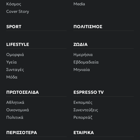
Κόσμος
Media
Cover Story
SPORT
ΠΟΛΙΤΙΣΜΌΣ
LIFESTYLE
ΖΏΔΙΑ
Ομορφιά
Ημερήσια
Υγεία
Εβδομαδιαία
Συνταγές
Μηνιαία
Μόδα
ΠΡΩΤΟΣΈΛΙΔΑ
ESPRESSO TV
Αθλητικά
Εκπομπές
Οικονομικά
Συνεντεύξεις
Πολιτικά
Ρεπορτάζ
ΠΕΡΙΣΣΌΤΕΡΑ
ΕΤΑΙΡΙΚΆ