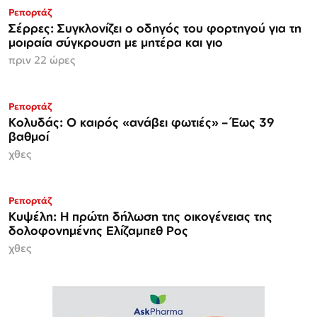
Ρεπορτάζ
Σέρρες: Συγκλονίζει ο οδηγός του φορτηγού για τη
μοιραία σύγκρουση με μητέρα και γιο
πριν 22 ώρες
Ρεπορτάζ
Κολυδάς: Ο καιρός «ανάβει φωτιές» – Έως 39
βαθμοί
χθες
Ρεπορτάζ
Κυψέλη: Η πρώτη δήλωση της οικογένειας της
δολοφονημένης Ελίζαμπεθ Ρος
χθες