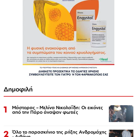
Δημοφιλή
1
Μάστορας – Μελίνα Νικολαΐδη: Οι εικόνες
από την Πάρο άναψαν φωτιές
2
Όλο το παρασκήνιο της ρήξης Ανδρομάχης
- Λιβάνη