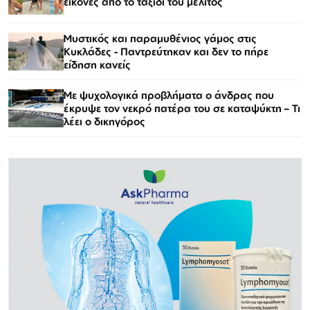
εικόνες απο το ταξίδι του μέλιτος
Μυστικός και παραμυθένιος γάμος στις
Κυκλάδες - Παντρεύτηκαν και δεν το πήρε
είδηση κανείς
Με ψυχολογικά προβλήματα ο άνδρας που
έκρυψε τον νεκρό πατέρα του σε καταψύκτη – Τι
λέει ο δικηγόρος