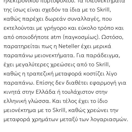
ηλεκτρονικού πορτοφολιού. Τα πλεονεκτήματα
της ίσως είναι σχεδόν τα ίδια με το Skrill,
καθώς παρέχει δωρεάν συναλλαγές, που
εκτελούνται με γρήγορο και εύκολο τρόπο και
από οποιοδήποτε atm (παγκοσμίως). Ωστόσο,
παρατηρείται πως η Neteller έχει μερικά
παραπάνω μειονεκτήματα. Για παράδειγμα,
έχει μεγαλύτερες χρεώσεις από το Skrill,
καθώς η τραπεζική μεταφορά κοστίζει λίγο
παραπάνω. Επίσης δεν διαθέτει εφαρμογή για
κινητά στην Ελλάδα ή τουλάχιστον στην
ελληνική γλώσσα. Και τέλος έχει το ίδιο
μειονέκτημα με το Skrill, καθώς χρεώνει την
μεταφορά χρημάτων μεταξύ των λογαριασμών.