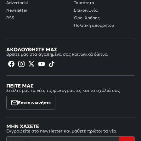
Advertorial
Ταυτότητα
Newsletter
Επικοινωνία
RSS
Όροι Χρήσης
Πολιτική απορρήτου
ΑΚΟΛΟΥΘΉΣΤΕ ΜΑΣ
Βρείτε μας στα αγαπημένα σας κοινωνικά δίκτυα
ΠΕΊΤΕ ΜΑΣ
Στείλτε μας τα νέα, τις φωτογραφίες και τα σχόλιά σας
Επικοινωνήστε
ΜΗΝ ΧΆΣΕΤΕ
Εγγραφείτε στο newsletter και μάθετε πρώτοι τα νέα