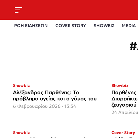
ΡΟΗ ΕΙΔΗΣΕΩΝ
COVER STORY
SHOWBIZ
MEDIA
#
Showbiz
Showbiz
Αλέξανδρος Παρθένης: Το
Παρθένης 
πρόβλημα υγείας και ο γάμος του
Διαρρήκτες
ζευγαριού
6 Φεβρουαρίου 2026 · 13:54
και 10.000
24 Απριλίου
Showbiz
Cover Story