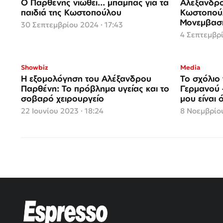
O Παρθένης νιώθει... μπαμπάς για τα
Αλέξανδρο
παιδιά της Κωστοπούλου
Κωστοπούλ
Μονεμβασ
30 Σεπτεμβρίου 2024 · 17:43
4 Σεπτεμβρί
Showbiz
Media
Η εξομολόγηση του Αλέξανδρου
Το σχόλιο
Παρθένη: Το πρόβλημα υγείας και το
Γερμανού 
σοβαρό χειρουργείο
μου είναι 
22 Ιουνίου 2023 · 18:24
8 Νοεμβρίου