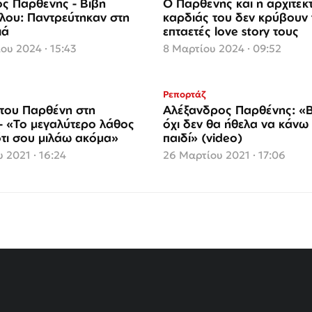
ς Παρθένης - Βιβή
Ο Παρθένης και η αρχιτέκ
ου: Παντρεύτηκαν στη
καρδιάς του δεν κρύβουν 
ιά
επταετές love story τους
ου 2024 · 15:43
8 Μαρτίου 2024 · 09:52
Ρεπορτάζ
 του Παρθένη στη
Αλέξανδρος Παρθένης: «Β
- «Το μεγαλύτερο λάθος
όχι δεν θα ήθελα να κάνω
ότι σου μιλάω ακόμα»
παιδί» (video)
 2021 · 16:24
26 Μαρτίου 2021 · 17:06