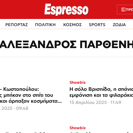
ΠΡΩ
ΡΕΠΟΡΤΑΖ
ΠΟΛΙΤΙΚΗ
ΚΟΣΜΟΣ
SPORTS
ΖΩΔΙΑ
ΑΛΕΞΑΝΔΡΟΣ ΠΑΡΘΕΝ
Showbiz
- Κωστοπούλου:
Η σόλο Βρισηίδα, η σπάνι
 μπήκαν στο σπίτι του
εμφάνιση και τα φιλαράκι
 και άρπαξαν κοσμήματα
15 Απριλίου 2025 · 11:49
 € σε μετρητά
 2025 · 09:48
Showbiz