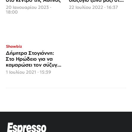
τηλεόραση
20 Ιανουαρίου 2023 ·
22 Ιουλίου 2022 · 16:37
18:00
Showbiz
Δήμητρα Στογιάννη:
Στο Ηρώδειο για να
καμαρώσει τον σύζυγό
της (φωτο)
1 Ιουλίου 2021 · 15:39