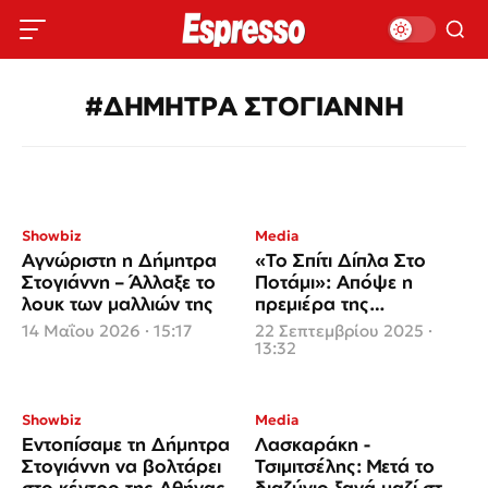
#ΔΗΜΗΤΡΑ ΣΤΟΓΙΑΝΝΗ
Showbiz
Media
Αγνώριστη η Δήμητρα
«Το Σπίτι Δίπλα Στο
Στογιάννη – Άλλαξε το
Ποτάμι»: Απόψε η
λουκ των μαλλιών της
πρεμιέρα της
πολυαναμενόμενης
14 Μαΐου 2026 · 15:17
22 Σεπτεμβρίου 2025 ·
σειράς
13:32
Showbiz
Media
Εντοπίσαμε τη Δήμητρα
Λασκαράκη -
Στογιάννη να βολτάρει
Τσιμιτσέλης: Μετά το
στο κέντρο της Αθήνας
διαζύγιο ξανά μαζί στην