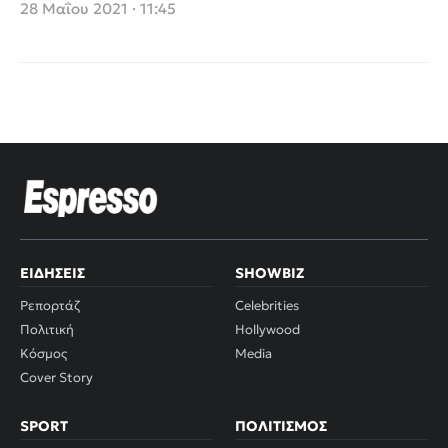
Απριλίου (video)
28 Μαΐου 2021 · 11:45
ΕΙΔΉΣΕΙΣ
SHOWBIZ
Ρεπορτάζ
Celebrities
Πολιτική
Hollywood
Κόσμος
Media
Cover Story
SPORT
ΠΟΛΙΤΙΣΜΌΣ