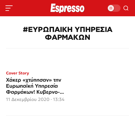
#ΕΥΡΩΠΑΙΚΗ ΥΠΗΡΕΣΙΑ
ΦΑΡΜΑΚΩΝ
Cover Story
Χάκερ «χτύπησαν» την
Ευρωπαϊκή Υπηρεσία
Φαρμάκων! Κυβερνο-
επιθέσεις από παντού
11 Δεκεμβρίου 2020 · 13:34
για το εμβόλιο του
κορονοϊού!