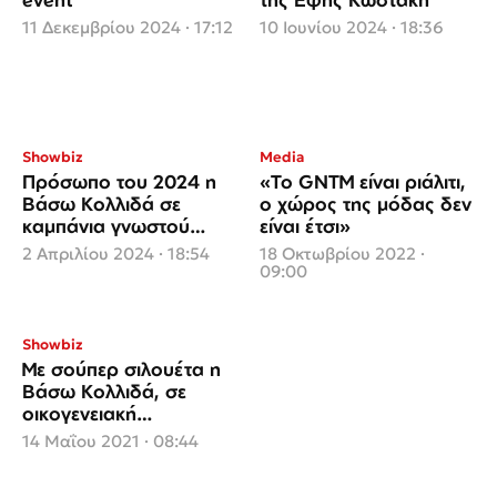
11 Δεκεμβρίου 2024 · 17:12
10 Ιουνίου 2024 · 18:36
Showbiz
Media
Πρόσωπο του 2024 η
«Το GNTM είναι ριάλιτι,
Βάσω Κολλιδά σε
ο χώρος της μόδας δεν
καμπάνια γνωστού
είναι έτσι»
brand
2 Απριλίου 2024 · 18:54
18 Οκτωβρίου 2022 ·
09:00
Showbiz
Με σούπερ σιλουέτα η
Βάσω Κολλιδά, σε
οικογενειακή
«απόδραση» στην
14 Μαΐου 2021 · 08:44
παραλία