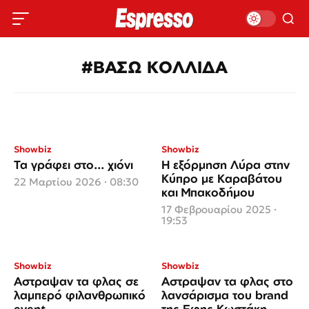
#ΒΑΣΩ ΚΟΛΛΙΔΑ
Showbiz
Showbiz
Τα γράφει στο... χιόνι
Η εξόρμηση Λύρα στην
Κύπρο με Καραβάτου
22 Μαρτίου 2026 · 08:30
και Μπακοδήμου
17 Φεβρουαρίου 2025 ·
19:53
Showbiz
Showbiz
Aστραψαν τα φλας σε
Αστραψαν τα φλας στο
λαμπερό φιλανθρωπικό
λανσάρισμα του brand
event
της Εφης Κωστάκη