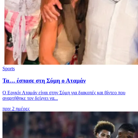
Sports
Τα… έσπασε στη Σύμη ο Αταμάν
Ο Εργκίν Αταμάν είναι στην Σύμη για διακοπές και βίντεο που
αναρτήθηκε τον δείχνει να...
πριν 2 ημέρες