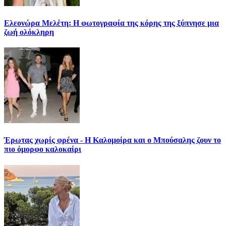
Ελεονώρα Μελέτη: Η φωτογραφία της κόρης της ξύπνησε μια
ζωή ολόκληρη
Έρωτας χωρίς φρένα - Η Καλομοίρα και ο Μπούσαλης ζουν το
πιο όμορφο καλοκαίρι