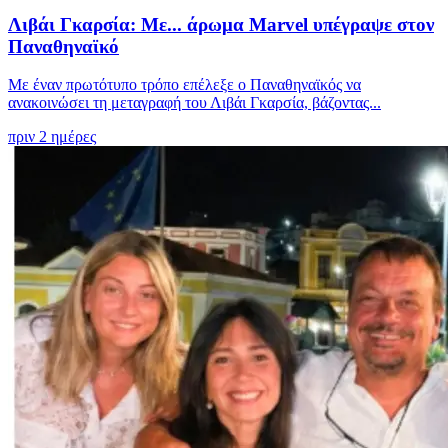
Λιβάι Γκαρσία: Με... άρωμα Marvel υπέγραψε στον
Παναθηναϊκό
Με έναν πρωτότυπο τρόπο επέλεξε ο Παναθηναϊκός να
ανακοινώσει τη μεταγραφή του Λιβάι Γκαρσία, βάζοντας...
πριν 2 ημέρες