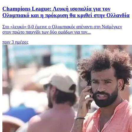
Champions League: Λευκή ισοπαλία για τον
Ολυμπιακό και η πρόκριση θα κριθεί στην Ολλανδία
Στο «λευκό» 0-0 έμεινε ο Ολυμπιακός απέναντι στη Ναϊμέγκεν
στον πρώτο παιχνίδι των δύο ομάδων για τον...
πριν 3 ημέρες