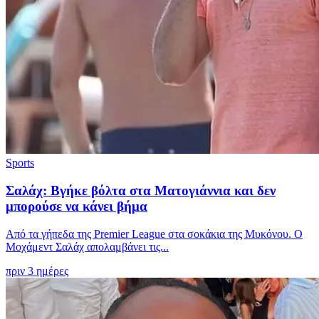
Sports
Σαλάχ: Βγήκε βόλτα στα Ματογιάννια και δεν
μπορούσε να κάνει βήμα
Από τα γήπεδα της Premier League στα σοκάκια της Μυκόνου. Ο
Μοχάμεντ Σαλάχ απολαμβάνει τις...
πριν 3 ημέρες