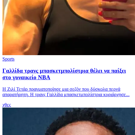
Sports
Γαλλίδα τρανς μπασκετμπολίστρια θέλει να παίξει
στο γυναικείο ΝΒΑ
Η Ζιλί Τετάρ πραγματοποίησε μια σεζόν που δύσκολα περνά
απαρατήρητη. Η τρανς Γαλλίδα μπασκετμπολίστρια κυριάρχησε...
χθες