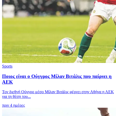
Sports
Ποιος είναι ο Ούγγρος Μίλαν Βιτάλις που παίρνει η
ΑΕΚ
Τον διεθνή Ούγγρο μέσο Μίλαν Βιτάλις φέρνει στην Αθήνα η ΑΕΚ
για τη θέση του...
πριν 4 ημέρες