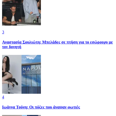
3
Αναστασία Σουλιώτη: Μπελάδες σε πτήση για το εσώρουχο με
τον δονητή
4
Ιωάννα Τούνη: Οι πόζες που άναψαν φωτιές