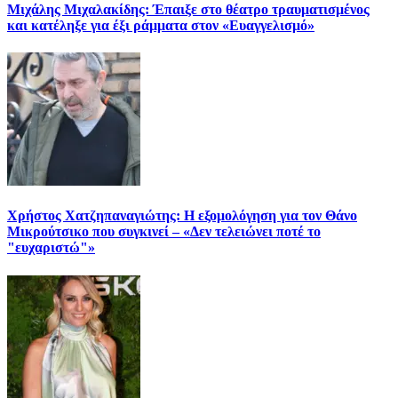
Μιχάλης Μιχαλακίδης: Έπαιξε στο θέατρο τραυματισμένος
και κατέληξε για έξι ράμματα στον «Ευαγγελισμό»
Χρήστος Χατζηπαναγιώτης: Η εξομολόγηση για τον Θάνο
Μικρούτσικο που συγκινεί – «Δεν τελειώνει ποτέ το
"ευχαριστώ"»