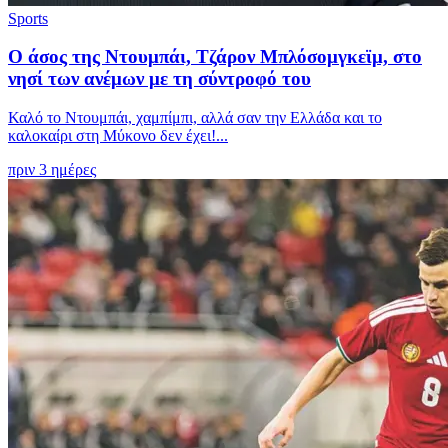
Sports
Ο άσος της Ντουμπάι, Τζάρον Μπλόσομγκεϊμ, στο
νησί των ανέμων με τη σύντροφό του
Καλό το Ντουμπάι, χαμπίμπι, αλλά σαν την Ελλάδα και το
καλοκαίρι στη Μύκονο δεν έχει!...
πριν 3 ημέρες