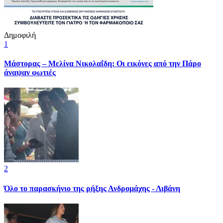
Δημοφιλή
1
Μάστορας – Μελίνα Νικολαΐδη: Οι εικόνες από την Πάρο
άναψαν φωτιές
2
Όλο το παρασκήνιο της ρήξης Ανδρομάχης - Λιβάνη