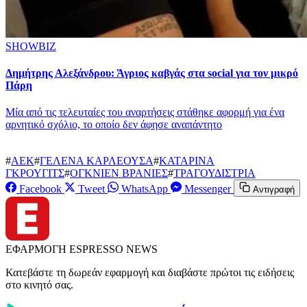
SHOWBIZ
Δημήτρης Αλεξάνδρου: Άγριος καβγάς στα social για τον μικρό
Πάρη
Mία από τις τελευταίες του αναρτήσεις στάθηκε αφορμή για ένα
αρνητικό σχόλιο, το οποίο δεν άφησε αναπάντητο
#
ΑΕΚ
#
ΓΕΛΕΝΑ ΚΑΡΛΕΟΥΣΑ
#
ΚΑΤΑΡΙΝΑ
ΓΚΡΟΥΓΙΤΣ
#
ΟΓΚΝΙΕΝ ΒΡΑΝΙΕΣ
#
ΤΡΑΓΟΥΔΙΣΤΡΙΑ
Facebook
Tweet
WhatsApp
Messenger
Αντιγραφή
ΕΦΑΡΜΟΓΗ ESPRESSO NEWS
Κατεβάστε τη δωρεάν εφαρμογή και διαβάστε πρώτοι τις ειδήσεις
στο κινητό σας.