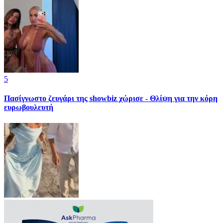
5
Πασίγνωστο ζευγάρι της showbiz χώρισε - Θλίψη για την κόρη
ευρωβουλευτή