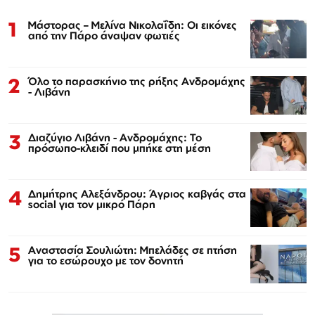
1
Μάστορας – Μελίνα Νικολαΐδη: Οι εικόνες
από την Πάρο άναψαν φωτιές
2
Όλο το παρασκήνιο της ρήξης Ανδρομάχης
- Λιβάνη
3
Διαζύγιο Λιβάνη - Ανδρομάχης: Το
πρόσωπο-κλειδί που μπήκε στη μέση
4
Δημήτρης Αλεξάνδρου: Άγριος καβγάς στα
social για τον μικρό Πάρη
5
Αναστασία Σουλιώτη: Μπελάδες σε πτήση
για το εσώρουχο με τον δονητή