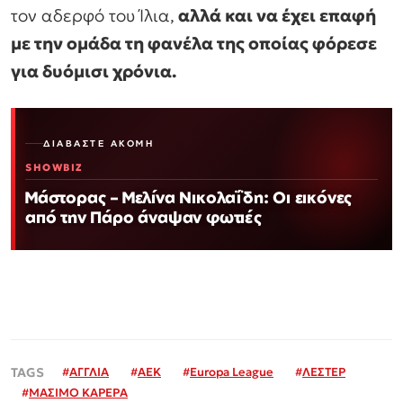
τον αδερφό του Ίλια,
αλλά και να έχει επαφή
με την ομάδα τη φανέλα της οποίας φόρεσε
για δυόμισι χρόνια.
ΔΙΑΒΆΣΤΕ ΑΚΌΜΗ
SHOWBIZ
Μάστορας – Μελίνα Νικολαΐδη: Οι εικόνες
από την Πάρο άναψαν φωτιές
#
ΑΓΓΛΙΑ
#
ΑΕΚ
#
Εuropa League
#
ΛΕΣΤΕΡ
#
ΜΑΣΙΜΟ ΚΑΡΕΡΑ