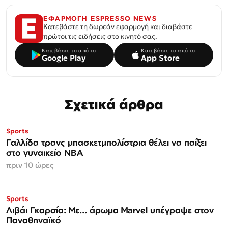
ΕΦΑΡΜΟΓΗ ESPRESSO NEWS
Κατεβάστε τη δωρεάν εφαρμογή και διαβάστε
πρώτοι τις ειδήσεις στο κινητό σας.
Κατεβάστε το από το
Κατεβάστε το από το
Google Play
App Store
Σχετικά άρθρα
Sports
Γαλλίδα τρανς μπασκετμπολίστρια θέλει να παίξει
στο γυναικείο ΝΒΑ
πριν 10 ώρες
Sports
Λιβάι Γκαρσία: Με... άρωμα Marvel υπέγραψε στον
Παναθηναϊκό