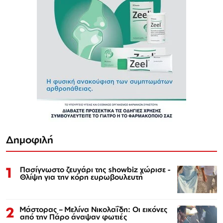
Δημοφιλή
1
Πασίγνωστο ζευγάρι της showbiz χώρισε -
Θλίψη για την κόρη ευρωβουλευτή
2
Μάστορας – Μελίνα Νικολαΐδη: Οι εικόνες
από την Πάρο άναψαν φωτιές