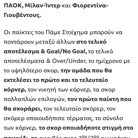
ΠΑΟΚ, Μίλαν-Ίντερ
και
Φιορεντίνα-
Γιουβέντους.
Οι παίκτες του Πάμε Στοίχημα μπορούν να
ποντάρουν μεταξύ άλλων
σ
το τελικό
αποτέλεσμα &
Goal/
No
Goal,
το τελικό
αποτελέσματα & Over/Under, το ημίχρονο με
το υψηλότερο σκορ,
την ομάδα που θα
εκτελέσει το πρώτο και το τελευταίο
κόρνερ,
τον νικητή των κόρνερ, τα σκορ
πολλαπλών επιλογών,
τον πρώτο παίκτη που
θα σκοράρει,
τον τελευταίο σκόρερ, τον
σκόρερ οποιουδήποτε τέρματος, το σύνολο
των κόρνερ,
το σκορ οποιαδήποτε στιγμή στο
ου
ου