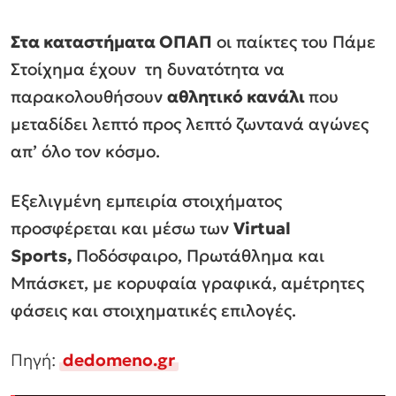
Στα καταστήματα ΟΠΑΠ
οι παίκτες του Πάμε
Στοίχημα έχουν τη δυνατότητα να
παρακολουθήσουν
αθλητικό κανάλι
που
μεταδίδει λεπτό προς λεπτό ζωντανά αγώνες
απ’ όλο τον κόσμο.
Εξελιγμένη εμπειρία στοιχήματος
προσφέρεται και μέσω των
Virtual
Sports,
Ποδόσφαιρο, Πρωτάθλημα και
Μπάσκετ, με κορυφαία γραφικά, αμέτρητες
φάσεις και στοιχηματικές επιλογές.
Πηγή:
dedomeno.gr