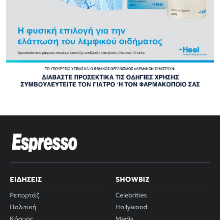
ΕΙΔΉΣΕΙΣ
SHOWBIZ
Ρεπορτάζ
Celebrities
Πολιτική
Hollywood
Κόσμος
Media