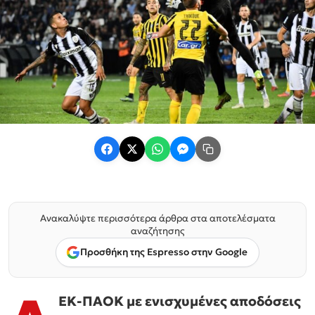
Ανακαλύψτε περισσότερα άρθρα στα αποτελέσματα
αναζήτησης
Προσθήκη της Espresso στην Google
ΕΚ-ΠΑΟΚ με ενισχυμένες αποδόσεις