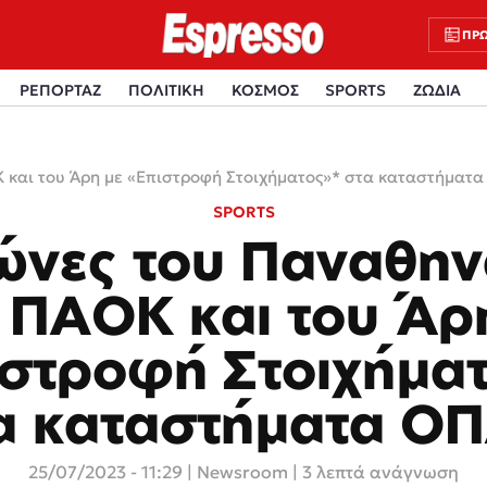
ΠΡΩ
ΡΕΠΟΡΤΑΖ
ΠΟΛΙΤΙΚΗ
ΚΟΣΜΟΣ
SPORTS
ΖΩΔΙΑ
Κ και του Άρη με «Επιστροφή Στοιχήματος»* στα καταστήματ
SPORTS
ώνες του Παναθην
 ΠΑΟΚ και του Άρ
στροφή Στοιχήμα
α καταστήματα Ο
25/07/2023 - 11:29
|
Newsroom
| 3 λεπτά ανάγνωση