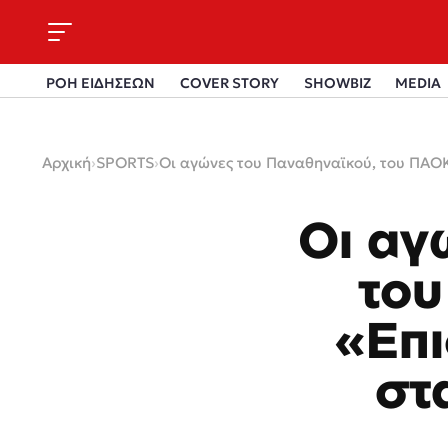
ΡΟΗ ΕΙΔΗΣΕΩΝ
COVER STORY
SHOWBIZ
MEDIA
Αρχική
›
SPORTS
›
Οι αγώνες του Παναθηναϊκού, του ΠΑΟ
Οι αγ
του
«Επι
στ