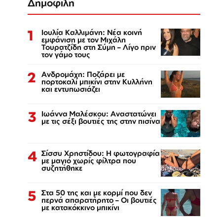
Δημοφιλή
1
Ιουλία Καλλιμάνη: Νέα κοινή
εμφάνιση με τον Μιχάλη
Τουρατζίδη στη Σύμη – Λίγο πριν
τον γάμο τους
2
Ανδρομάχη: Ποζάρει με
πορτοκαλί μπικίνι στην Κυλλήνη
και εντυπωσιάζει
3
Ιωάννα Μαλέσκου: Αναστατώνει
με τις σέξι βουτιές της στην πισίνα
4
Σίσσυ Χρηστίδου: Η φωτογραφία
με μαγιό χωρίς φίλτρα που
συζητήθηκε
5
Στα 50 της και με κορμί που δεν
περνά απαρατήρητο – Οι βουτιές
με κατακόκκινο μπικίνι