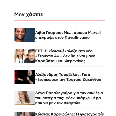
Μην χάσετε
Λιβάι Γκαρσία: Με... άρωμα Marvel
υπέγραψε στον Παναθηναϊκό
ΕΡΤ: Η κίνηση-έκπληξη στο νέο
«Στούντιο 4» – Δεν θα είναι μόνο
Καραβάτου και Φερεντίνος
Αλέξανδρος Τσουβέλας: Γιατί
«ξεσήκωσε» την Τροχαία Ζακύνθου
Λένα Παπαληγούρα για την απώλεια
του πατέρα της: «Δεν υπάρχει μέρα
που να μην τον σκεφτώ»
Κώστας Καραφώτης: Η φωτογραφία