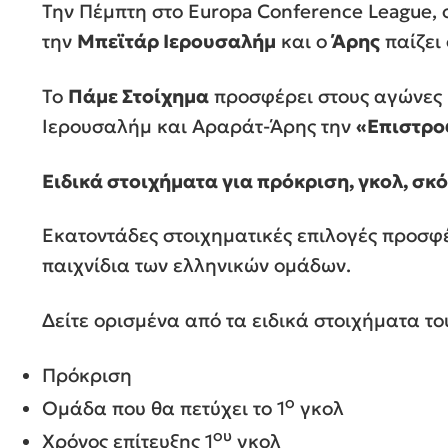
Την Πέμπτη στο Europa Conference League,
την
Μπεϊτάρ Ιερουσαλήμ
και ο
Άρης
παίζει 
Το
Πάμε Στοίχημα
προσφέρει στους αγώνες
Ιερουσαλήμ και Αραράτ-Άρης την
«Eπιστρο
Ειδικά στοιχήματα για πρόκριση, γκολ, σκ
Εκατοντάδες στοιχηματικές επιλογές προσφ
παιχνίδια των ελληνικών ομάδων.
Δείτε ορισμένα από τα ειδικά στοιχήματα τ
Πρόκριση
ο
Ομάδα που θα πετύχει το 1
γκολ
ου
Χρόνος επίτευξης 1
γκολ