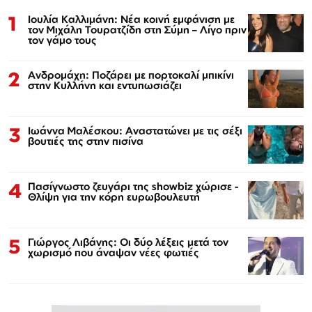
1
Ιουλία Καλλιμάνη: Νέα κοινή εμφάνιση με
τον Μιχάλη Τουρατζίδη στη Σύμη – Λίγο πριν
τον γάμο τους
2
Ανδρομάχη: Ποζάρει με πορτοκαλί μπικίνι
στην Κυλλήνη και εντυπωσιάζει
3
Ιωάννα Μαλέσκου: Αναστατώνει με τις σέξι
βουτιές της στην πισίνα
4
Πασίγνωστο ζευγάρι της showbiz χώρισε -
Θλίψη για την κόρη ευρωβουλευτή
5
Γιώργος Λιβάνης: Οι δύο λέξεις μετά τον
χωρισμό που άναψαν νέες φωτιές