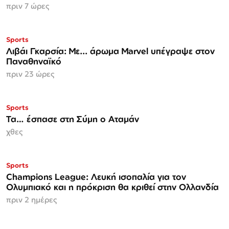
πριν 7 ώρες
Sports
Λιβάι Γκαρσία: Με... άρωμα Marvel υπέγραψε στον
Παναθηναϊκό
πριν 23 ώρες
Sports
Τα… έσπασε στη Σύμη ο Αταμάν
χθες
Sports
Champions League: Λευκή ισοπαλία για τον
Ολυμπιακό και η πρόκριση θα κριθεί στην Ολλανδία
πριν 2 ημέρες