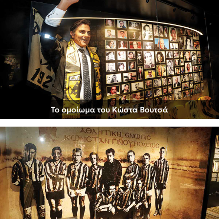
Το ομοίωμα του Κώστα Βουτσά