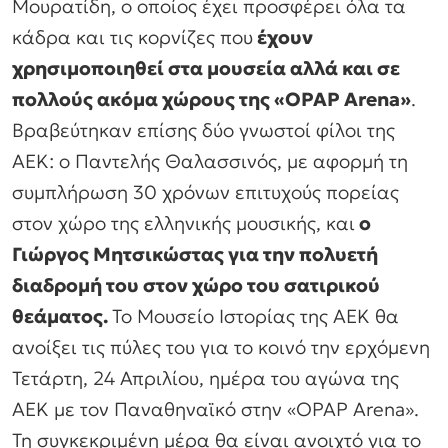
Μουρατίδη, ο οποίος έχει προσφέρει όλα τα
κάδρα και τις κορνίζες που
έχουν
χρησιμοποιηθεί στα μουσεία αλλά και σε
πολλούς ακόμα χώρους της «OPAP Arena»
.
Βραβεύτηκαν επίσης δύο γνωστοί φίλοι της
ΑΕΚ: ο Παντελής Θαλασσινός, με αφορμή τη
συμπλήρωση 30 χρόνων επιτυχούς πορείας
στον χώρο της ελληνικής μουσικής, και
ο
Γιώργος Μητσικώστας για την πολυετή
διαδρομή του στον χώρο του σατιρικού
θεάματος.
Το Μουσείο Ιστορίας της ΑΕΚ θα
ανοίξει τις πύλες του για το κοινό την ερχόμενη
Τετάρτη, 24 Απριλίου, ημέρα του αγώνα της
ΑΕΚ με τον Παναθηναϊκό στην «OPAP Arena».
Τη συγκεκριμένη μέρα θα είναι ανοιχτό για το