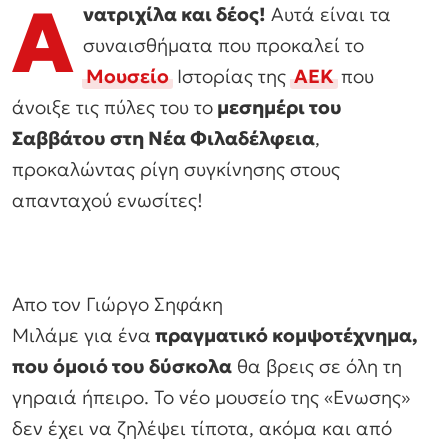
Α
νατριχίλα και δέος!
Αυτά είναι τα
συναισθήματα που προκαλεί το
Μουσείο
Ιστορίας της
ΑΕΚ
που
άνοιξε τις πύλες του το
μεσημέρι του
Σαββάτου στη Νέα Φιλαδέλφεια
,
προκαλώντας ρίγη συγκίνησης στους
απανταχού ενωσίτες!
Απο τον Γιώργο Σηφάκη
Μιλάμε για ένα
πραγματικό κομψοτέχνημα,
που όμοιό του δύσκολα
θα βρεις σε όλη τη
γηραιά ήπειρο. Το νέο μουσείο της «Ενωσης»
δεν έχει να ζηλέψει τίποτα, ακόμα και από