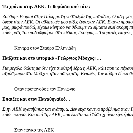
Τα χρόνια στην ΑΕΚ. Τι θυμάσαι από τότε;
Ζούσαμε Ρωμιοί στην Πόλη με τη νοσταλγία της πατρίδας. Ο αδερφός
έφερε στην ΑΕΚ. Οι αθλητικές μου ρίζες έγραφαν ΑΕΚ. Εκανα προπονή
μας, μικρά παιδιά, είχαμε κίνητρο να θέλουμε να είμαστε εκεί ακόμη
κάθε ματς του ποδοσφαίρου στο «Νίκος Γκούμας». Τρομερές εποχές,
Κόντρα στον Σταύρο Ελληνιάδη
Παίζατε και στο ιστορικό «Γεώργιος Μόσχος»…
Για μεγάλο διάστημα δεν είχε σταθερή έδρα η ΑΕΚ, κάτι που το πέρ
ατμόσφαιρα στο Μόσχος ήταν ασύγκριτη. Ενιωθες τον κόσμο δίπλα σου
Οταν προπονούσε τον Πανιώνιο
Επαιξες και στον Παναθηναϊκό…
Στην ΑΕΚ αγαπήθηκα και αγάπησα. Δεν είχα κανένα πρόβλημα στον Πα
κάθε πλευρά. Και από την ΑΕΚ, που έπειτα από τόσα χρόνια είχε έρθε
Στον πάγκο της ΑΕΚ