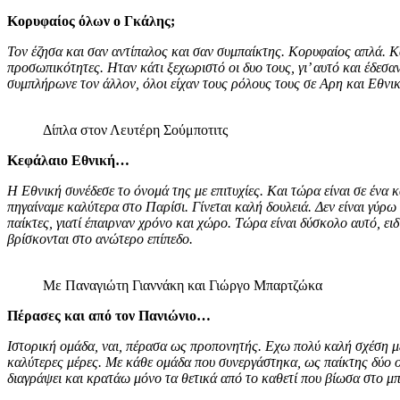
Κορυφαίος όλων ο Γκάλης;
Τον έζησα και σαν αντίπαλος και σαν συμπαίκτης. Κορυφαίος απλά. Κ
προσωπικότητες. Ηταν κάτι ξεχωριστό οι δυο τους, γι’ αυτό και έδεσ
συμπλήρωνε τον άλλον, όλοι είχαν τους ρόλους τους σε Αρη και Εθνικ
Δίπλα στον Λευτέρη Σούμποτιτς
Κεφάλαιο Εθνική…
Η Εθνική συνέδεσε το όνομά της με επιτυχίες. Και τώρα είναι σε ένα 
πηγαίναμε καλύτερα στο Παρίσι. Γίνεται καλή δουλειά. Δεν είναι γύρω
παίκτες, γιατί έπαιρναν χρόνο και χώρο. Τώρα είναι δύσκολο αυτό, ε
βρίσκονται στο ανώτερο επίπεδο.
Με Παναγιώτη Γιαννάκη και Γιώργο Μπαρτζώκα
Πέρασες και από τον Πανιώνιο…
Ιστορική ομάδα, ναι, πέρασα ως προπονητής. Εχω πολύ καλή σχέση με
καλύτερες μέρες. Με κάθε ομάδα που συνεργάστηκα, ως παίκτης δύο 
διαγράψει και κρατάω μόνο τα θετικά από το καθετί που βίωσα στο μ