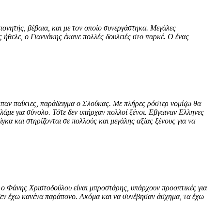
ονητής, βέβαια, και με τον οποίο συνεργάστηκα. Μεγάλες
ς ήθελε, ο Γιαννάκης έκανε πολλές δουλειές στο παρκέ. Ο ένας
λειπαν παίκτες, παράδειγμα ο Σλούκας. Με πλήρες ρόστερ νομίζω θα
ιλάμε για σύνολο. Τότε δεν υπήρχαν πολλοί ξένοι. Εβγαιναν Ελληνες
γκα και στηρίζονται σε πολλούς και μεγάλης αξίας ξένους για να
, ο Φάνης Χριστοδούλου είναι μπροστάρης, υπάρχουν προοπτικές για
 δεν έχω κανένα παράπονο. Ακόμα και να συνέβησαν άσχημα, τα έχω