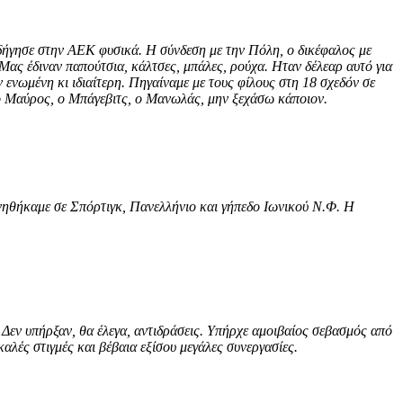
δήγησε στην ΑΕΚ φυσικά. Η σύνδεση με την Πόλη, ο δικέφαλος με
ας έδιναν παπούτσια, κάλτσες, μπάλες, ρούχα. Ηταν δέλεαρ αυτό για
ενωμένη κι ιδιαίτερη. Πηγαίναμε με τους φίλους στη 18 σχεδόν σε
ο Μαύρος, ο Μπάγεβιτς, ο Μανωλάς, μην ξεχάσω κάποιον.
ανηθήκαμε σε Σπόρτιγκ, Πανελλήνιο και γήπεδο Ιωνικού Ν.Φ. Η
Δεν υπήρξαν, θα έλεγα, αντιδράσεις. Υπήρχε αμοιβαίος σεβασμός από
αλές στιγμές και βέβαια εξίσου μεγάλες συνεργασίες.