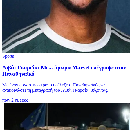
Sports
Λιβάι Γκαρσία: Με... άρωμα Marvel υπέγραψε στον
Παναθηναϊκό
Με έναν πρωτότυπο τρόπο επέλεξε ο Παναθηναϊκός να
ανακοινώσει τη μεταγραφή του Λιβάι Γκαρσία, βάζοντας...
πριν 2 ημέρες