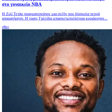
στο γυναικείο ΝΒΑ
Η Ζιλί Τετάρ πραγματοποίησε μια σεζόν που δύσκολα περνά
απαρατήρητη. Η τρανς Γαλλίδα μπασκετμπολίστρια κυριάρχησε...
χθες