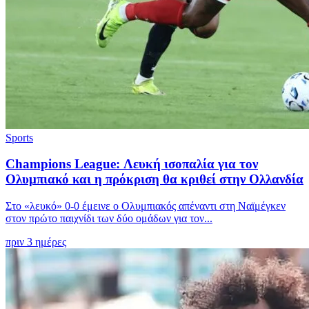
Sports
Champions League: Λευκή ισοπαλία για τον
Ολυμπιακό και η πρόκριση θα κριθεί στην Ολλανδία
Στο «λευκό» 0-0 έμεινε ο Ολυμπιακός απέναντι στη Ναϊμέγκεν
στον πρώτο παιχνίδι των δύο ομάδων για τον...
πριν 3 ημέρες