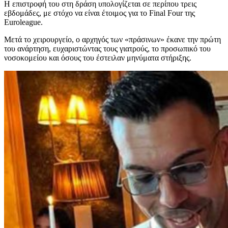
Η επιστροφή του στη δράση υπολογίζεται σε περίπου τρεις
εβδομάδες, με στόχο να είναι έτοιμος για το Final Four της
Euroleague.
Μετά το χειρουργείο, ο αρχηγός των «πράσινων» έκανε την πρώτη
του ανάρτηση, ευχαριστώντας τους γιατρούς, το προσωπικό του
νοσοκομείου και όσους του έστειλαν μηνύματα στήριξης.