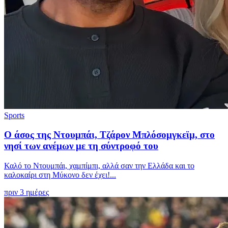
Sports
Ο άσος της Ντουμπάι, Τζάρον Μπλόσομγκεϊμ, στο
νησί των ανέμων με τη σύντροφό του
Καλό το Ντουμπάι, χαμπίμπι, αλλά σαν την Ελλάδα και το
καλοκαίρι στη Μύκονο δεν έχει!...
πριν 3 ημέρες