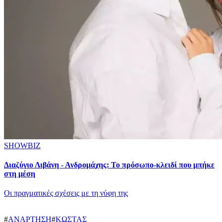
SHOWBIZ
Διαζύγιο Λιβάνη - Ανδρομάχης: Το πρόσωπο-κλειδί που μπήκε
στη μέση
Οι πραγματικές σχέσεις με τη νύφη της
#
ΑΝΑΡΤΗΣΗ
#
ΚΩΣΤΑΣ