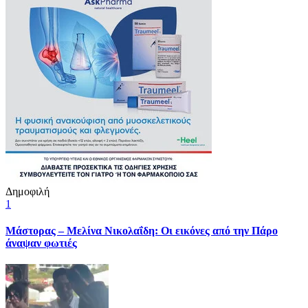
Δημοφιλή
1
Μάστορας – Μελίνα Νικολαΐδη: Οι εικόνες από την Πάρο
άναψαν φωτιές