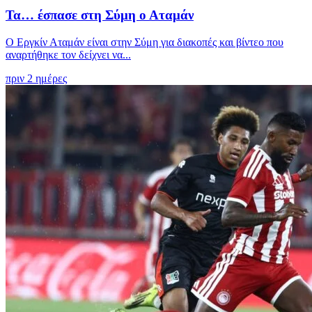
Τα… έσπασε στη Σύμη ο Αταμάν
Ο Εργκίν Αταμάν είναι στην Σύμη για διακοπές και βίντεο που
αναρτήθηκε τον δείχνει να...
πριν 2 ημέρες