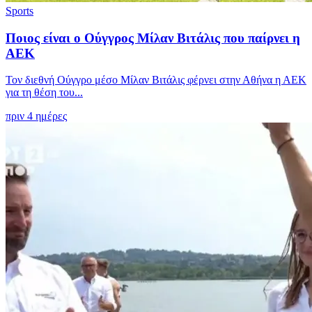
Sports
Ποιος είναι ο Ούγγρος Μίλαν Βιτάλις που παίρνει η
ΑΕΚ
Τον διεθνή Ούγγρο μέσο Μίλαν Βιτάλις φέρνει στην Αθήνα η ΑΕΚ
για τη θέση του...
πριν 4 ημέρες