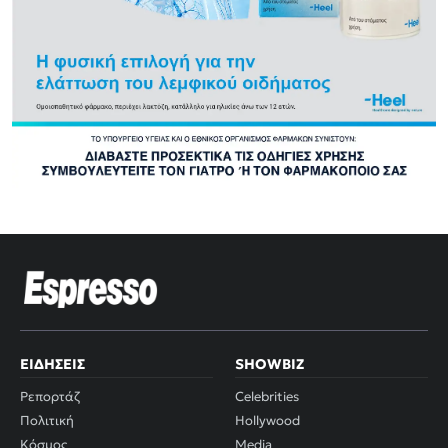
ΕΙΔΉΣΕΙΣ
SHOWBIZ
Ρεπορτάζ
Celebrities
Πολιτική
Hollywood
Κόσμος
Media