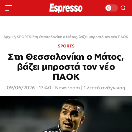
Αρχική
›
SPORTS
›
Στη Θεσσαλονίκη ο Μάτος, βάζει μπροστά τον νέο ΠΑΟΚ
SPORTS
Στη Θεσσαλονίκη ο Μάτος,
βάζει μπροστά τον νέο
ΠΑΟΚ
09/06/2026 - 13:40
|
Newsroom
| 1 λεπτό ανάγνωση