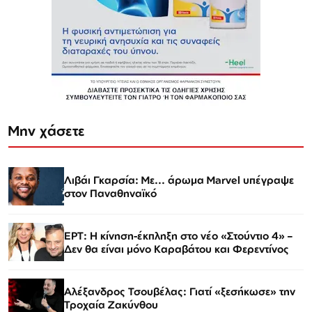
Μην χάσετε
Λιβάι Γκαρσία: Με... άρωμα Marvel υπέγραψε
στον Παναθηναϊκό
ΕΡΤ: Η κίνηση-έκπληξη στο νέο «Στούντιο 4» –
Δεν θα είναι μόνο Καραβάτου και Φερεντίνος
Αλέξανδρος Τσουβέλας: Γιατί «ξεσήκωσε» την
Τροχαία Ζακύνθου