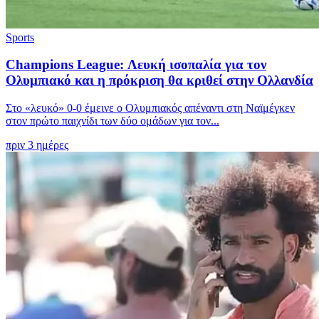
Sports
Champions League: Λευκή ισοπαλία για τον
Ολυμπιακό και η πρόκριση θα κριθεί στην Ολλανδία
Στο «λευκό» 0-0 έμεινε ο Ολυμπιακός απέναντι στη Ναϊμέγκεν
στον πρώτο παιχνίδι των δύο ομάδων για τον...
πριν 3 ημέρες