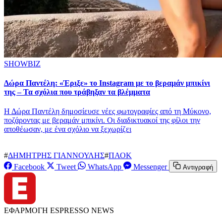
SHOWBIZ
Δώρα Παντέλη: «Έριξε» το Instagram με το βεραμάν μπικίνι
της – Τα σχόλια που τράβηξαν τα βλέμματα
Η Δώρα Παντέλη δημοσίευσε νέες φωτογραφίες από τη Μύκονο,
ποζάροντας με βεραμάν μπικίνι. Οι διαδικτυακοί της φίλοι την
αποθέωσαν, με ένα σχόλιο να ξεχωρίζει
#
ΔΗΜΗΤΡΗΣ ΓΙΑΝΝΟΥΛΗΣ
#
ΠΑΟΚ
Facebook
Tweet
WhatsApp
Messenger
Αντιγραφή
ΕΦΑΡΜΟΓΗ ESPRESSO NEWS