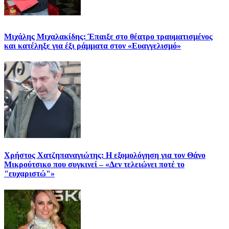
Μιχάλης Μιχαλακίδης: Έπαιξε στο θέατρο τραυματισμένος
και κατέληξε για έξι ράμματα στον «Ευαγγελισμό»
Χρήστος Χατζηπαναγιώτης: Η εξομολόγηση για τον Θάνο
Μικρούτσικο που συγκινεί – «Δεν τελειώνει ποτέ το
"ευχαριστώ"»