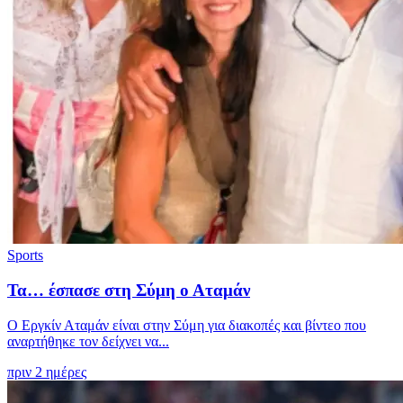
Sports
Τα… έσπασε στη Σύμη ο Αταμάν
Ο Εργκίν Αταμάν είναι στην Σύμη για διακοπές και βίντεο που
αναρτήθηκε τον δείχνει να...
πριν 2 ημέρες