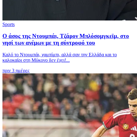
Sports
Ο άσος της Ντουμπάι, Τζάρον Μπλόσομγκεϊμ, στο
νησί των ανέμων με τη σύντροφό του
Καλό το Ντουμπάι, χαμπίμπι, αλλά σαν την Ελλάδα και το
καλοκαίρι στη Μύκονο δεν έχει!...
πριν 3 ημέρες