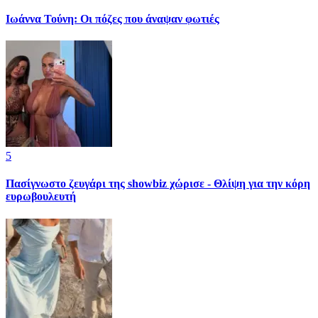
Ιωάννα Τούνη: Οι πόζες που άναψαν φωτιές
5
Πασίγνωστο ζευγάρι της showbiz χώρισε - Θλίψη για την κόρη
ευρωβουλευτή