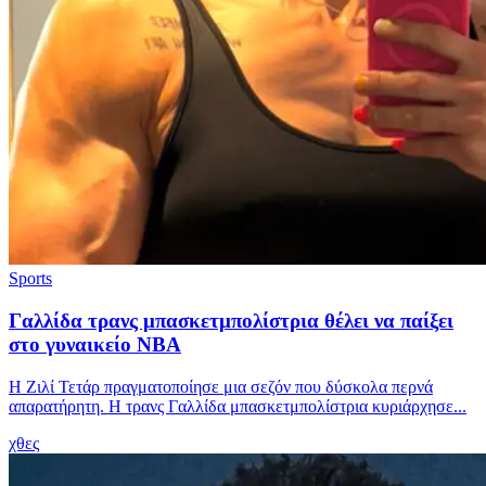
Sports
Γαλλίδα τρανς μπασκετμπολίστρια θέλει να παίξει
στο γυναικείο ΝΒΑ
Η Ζιλί Τετάρ πραγματοποίησε μια σεζόν που δύσκολα περνά
απαρατήρητη. Η τρανς Γαλλίδα μπασκετμπολίστρια κυριάρχησε...
χθες