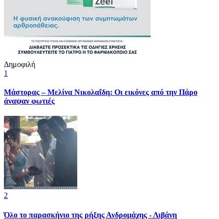
Δημοφιλή
1
Μάστορας – Μελίνα Νικολαΐδη: Οι εικόνες από την Πάρο
άναψαν φωτιές
2
Όλο το παρασκήνιο της ρήξης Ανδρομάχης - Λιβάνη