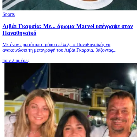
Sports
Λιβάι Γκαρσία: Με... άρωμα Marvel υπέγραψε στον
Παναθηναϊκό
Με έναν πρωτότυπο τρόπο επέλεξε ο Παναθηναϊκός να
ανακοινώσει τη μεταγραφή του Λιβάι Γκαρσία, βάζοντας...
πριν 2 ημέρες