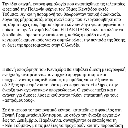
Την ίδια στιγμή, έντονη φημολογία που αναπτύχθηκε τις τελευταίες
ώρες από την Πολωνία φέρνει τον Τόμας Κεντζιόρα εκτός
Τούμπας. Αν και η παραμονή του θεωρούνταν τυπική διαδικασία,
λόγω της ρήτρας αυτόματης ανανέωσης που ενεργοποιήθηκε από
τις συμμετοχές του, δημοσιεύματα κάνουν λόγο για συμφωνία του
παίκτη με την Ντιναμό Κιέβου. Η ΠΑΕ ΠΑΟΚ καλείται πλέον να
ξεκαθαρίσει άμεσα την κατάσταση, καθώς η ομάδα αναζητεί
κεντρικούς αμυντικούς για να συμπληρώσει την πεντάδα της θέσης,
εν όψει της προετοιμασίας στην Ολλανδία.
Πιθανή αποχώρηση του Κεντζιόρα θα επιβάλει άμεση μεταγραφική
ενίσχυση, ανατρέποντας τον αρχικό προγραμματισμό και
υποχρεώνοντας τους ανθρώπους της ομάδας να «τρέξουν» τις
εξελίξεις προκειμένου το ρόστερ να παρουσιαστεί πλήρες στην
έναρξη των αγωνιστικών υποχρεώσεων. Ο χρόνος πιέζει και η
ανάγκη για άμεσες λύσεις καθίσταται πλέον επιτακτική για τους
«ασπρόμαυρους».
Σε ό,τι αφορά το προπονητικό κέντρο, κατατέθηκε ο φάκελος στη
Γενική Γραμματεία Αθλητισμού, με στόχο την έναρξη εργασιών
έως τον Δεκέμβριο. Παράλληλα, συνεχίζονται οι επαφές για τη
«Νέα Τούμπα», με τις μελέτες να προχωρούν και την παρουσίαση