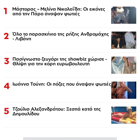
1
Μάστορας – Μελίνα Νικολαΐδη: Οι εικόνες
από την Πάρο άναψαν φωτιές
2
Όλο το παρασκήνιο της ρήξης Ανδρομάχης
- Λιβάνη
3
Πασίγνωστο ζευγάρι της showbiz χώρισε -
Θλίψη για την κόρη ευρωβουλευτή
4
Ιωάννα Τούνη: Οι πόζες που άναψαν φωτιές
5
Τζούλια Αλεξανδράτου: Ξεσπά κατά της
Δημουλίδου