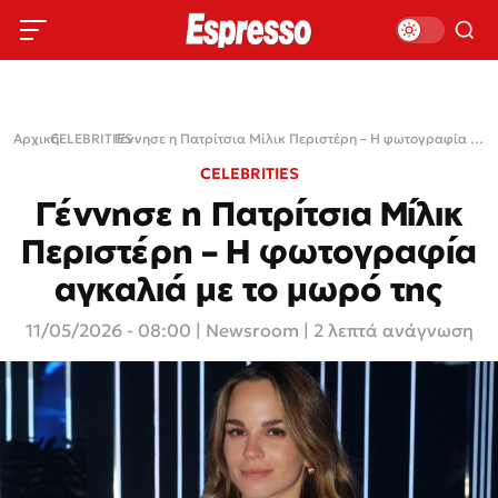
Αρχική
CELEBRITIES
›
›
Γέννησε η Πατρίτσια Μίλικ Περιστέρη – Η φωτογραφία αγκαλιά με το μωρό της
CELEBRITIES
Γέννησε η Πατρίτσια Μίλικ
Περιστέρη – Η φωτογραφία
αγκαλιά με το μωρό της
11/05/2026 - 08:00
|
Newsroom
| 2 λεπτά ανάγνωση