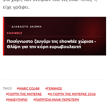
είχε γράψει.
ΔΙΑΒΆΣΤΕ ΑΚΌΜΗ
SHOWBIZ
Πασίγνωστο ζευγάρι της showbiz χώρισε -
Θλίψη για την κόρη ευρωβουλευτή
#
MARC COJAB
#
ΓΕΝΝΗΣΕ
#
ΓΙΟΡΤΗ ΤΗΣ ΜΗΤΕΡΑΣ
#
Η ΓΙΟΡΤΗ ΤΗΣ ΜΗΤΕΡΑΣ 2026
#
ΜΑΙΕΥΤΗΡΙΟ
#
ΠΑΤΡΙΤΣΙΑ ΜΙΛΙΚ ΠΕΡΙΣΤΕΡΗ