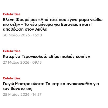
Celebrities
Ελένη Φουρέιρα: «Από τότε που έγινα μαμά νιώθω
πιο σέξι» – Το νέο μήνυμα για Eurovision και η
αποθέωση στον Ακύλα
30 Μαΐου 2026 · 16:10
Celebrities
Κατερίνα Γερονικολού: «Είμαι παλιάς κοπής»
27 Μαΐου 2026 · 09:15
Celebrities
Γωγώ Μαστροκώστα: Το ιατρικό ανακοινωθέν για
τον θάνατό της
25 Μαΐου 2026 · 14:57