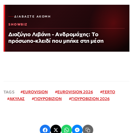
ΔΙΑΒΆΣΤΕ ΑΚΌΜΗ
SHOWBIZ
Διαζύγιο Λιβάνη - Ανδρομάχης: Το
πρόσωπο-κλειδί που μπήκε στη μέση
#
EUROVISION
#
EUROVISION 2026
#
FERTO
#
ΑΚΥΛΑΣ
#
ΓΙΟΥΡΟΒΙΖΙΟΝ
#
ΓΙΟΥΡΟΒΙΖΙΟΝ 2026