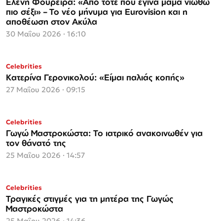
Ελένη Φουρέιρα: «Από τότε που έγινα μαμά νιώθω
πιο σέξι» – Το νέο μήνυμα για Eurovision και η
αποθέωση στον Ακύλα
30 Μαΐου 2026 · 16:10
Celebrities
Κατερίνα Γερονικολού: «Είμαι παλιάς κοπής»
27 Μαΐου 2026 · 09:15
Celebrities
Γωγώ Μαστροκώστα: Το ιατρικό ανακοινωθέν για
τον θάνατό της
25 Μαΐου 2026 · 14:57
Celebrities
Τραγικές στιγμές για τη μητέρα της Γωγώς
Μαστροκώστα
25 Μαΐου 2026 · 14:36