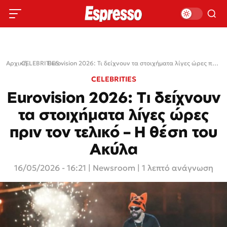
Αρχική
CELEBRITIES
›
›
Eurovision 2026: Τι δείχνουν τα στοιχήματα λίγες ώρες πριν τον τελικό – Η θέση του Ακύλα
CELEBRITIES
Eurovision 2026: Τι δείχνουν
τα στοιχήματα λίγες ώρες
πριν τον τελικό – Η θέση του
Ακύλα
16/05/2026 - 16:21
|
Newsroom
| 1 λεπτό ανάγνωση