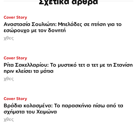
Σχετικά άρθρα
ΜΟΝΟ ΣΤΗΝ
Cover Story
Espresso
Αναστασία Σουλιώτη: Μπελάδες σε πτήση για το
εσώρουχο με τον δονητή
χθες
ΜΟΝΟ ΣΤΗΝ
Cover Story
Espresso
Ρίτα Σακελλαρίου: Το μυστικό τετ α τετ με τη Στανίση
πριν κλείσει τα μάτια
χθες
Cover Story
Βράδια κολασμένα: Το παρασκήνιο πίσω από τα
σχήματα του Χειμώνα
χθες