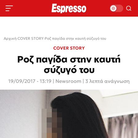
Αρχική
›
COVER STORY
›
Ροζ παγίδα στην καυτή σύζυγό του
COVER STORY
Ροζ παγίδα στην καυτή
σύζυγό του
19/09/2017 - 13:19
|
Newsroom
| 3 λεπτά ανάγνωση