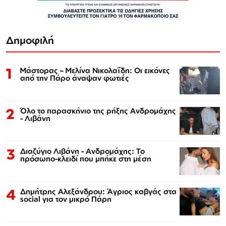
Δημοφιλή
1
Μάστορας – Μελίνα Νικολαΐδη: Οι εικόνες
από την Πάρο άναψαν φωτιές
2
Όλο το παρασκήνιο της ρήξης Ανδρομάχης
- Λιβάνη
3
Διαζύγιο Λιβάνη - Ανδρομάχης: Το
πρόσωπο-κλειδί που μπήκε στη μέση
4
Δημήτρης Αλεξάνδρου: Άγριος καβγάς στα
social για τον μικρό Πάρη