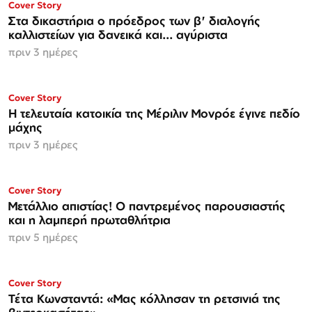
Cover Story
Στα δικαστήρια ο πρόεδρος των β' διαλογής
καλλιστείων για δανεικά και... αγύριστα
πριν 3 ημέρες
Cover Story
Η τελευταία κατοικία της Μέριλιν Μονρόε έγινε πεδίο
μάχης
πριν 3 ημέρες
ΜΟΝΟ ΣΤΗΝ
Cover Story
Espresso
Μετάλλιο απιστίας! Ο παντρεμένος παρουσιαστής
και η λαμπερή πρωταθλήτρια
πριν 5 ημέρες
ΜΟΝΟ ΣΤΗΝ
Cover Story
Espresso
Τέτα Κωνσταντά: «Μας κόλλησαν τη ρετσινιά της