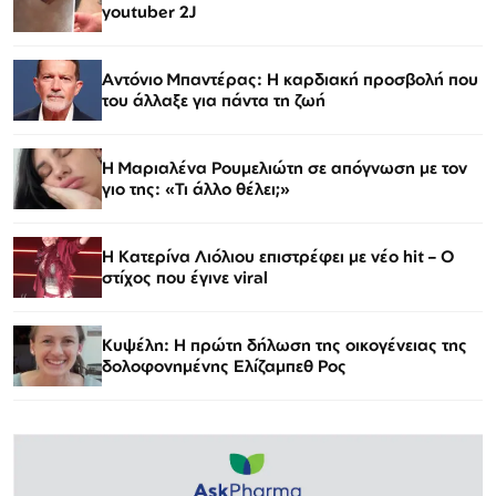
youtuber 2J
Αντόνιο Μπαντέρας: Η καρδιακή προσβολή που
του άλλαξε για πάντα τη ζωή
H Μαριαλένα Ρουμελιώτη σε απόγνωση με τον
γιο της: «Τι άλλο θέλει;»
Η Κατερίνα Λιόλιου επιστρέφει με νέο hit – Ο
στίχος που έγινε viral
Κυψέλη: Η πρώτη δήλωση της οικογένειας της
δολοφονημένης Ελίζαμπεθ Ρος