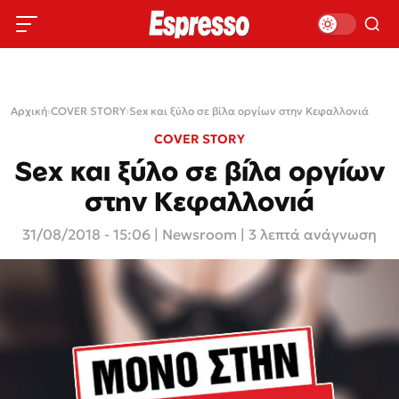
Αρχική
›
COVER STORY
›
Sex και ξύλο σε βίλα οργίων στην Κεφαλλονιά
COVER STORY
Sex και ξύλο σε βίλα οργίων
στην Κεφαλλονιά
31/08/2018 - 15:06
|
Newsroom
| 3 λεπτά ανάγνωση