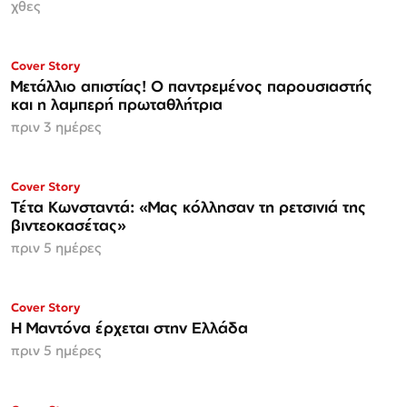
χθες
ΜΟΝΟ ΣΤΗΝ
Cover Story
Espresso
Μετάλλιο απιστίας! Ο παντρεμένος παρουσιαστής
και η λαμπερή πρωταθλήτρια
πριν 3 ημέρες
ΜΟΝΟ ΣΤΗΝ
Cover Story
Espresso
Τέτα Κωνσταντά: «Μας κόλλησαν τη ρετσινιά της
βιντεοκασέτας»
πριν 5 ημέρες
Cover Story
Η Μαντόνα έρχεται στην Ελλάδα
πριν 5 ημέρες