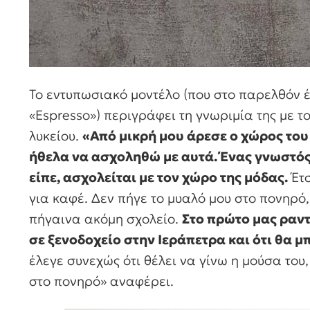
Το εντυπωσιακό μοντέλο (που στο παρελθόν έχ
«Εspresso») περιγράφει τη γνωριμία της με τ
λυκείου.
«Από μικρή μου άρεσε ο χώρος του
ήθελα να ασχοληθώ με αυτά. Ένας γνωστός
είπε, ασχολείται με τον χώρο της μόδας.
Έτσ
για καφέ. Δεν πήγε το μυαλό μου στο πονηρό,
πήγαινα ακόμη σχολείο.
Στο πρώτο μας ραντε
σε ξενοδοχείο στην Ιεράπετρα και ότι θα 
έλεγε συνεχώς ότι θέλει να γίνω η μούσα του,
στο πονηρό» αναφέρει.