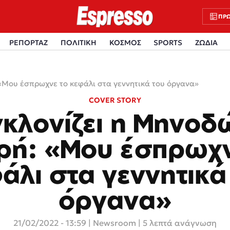
ΠΡΩ
ΡΕΠΟΡΤΑΖ
ΠΟΛΙΤΙΚΗ
ΚΟΣΜΟΣ
SPORTS
ΖΩΔΙΑ
«Moυ έσπρωχνε το κεφάλι στα γεννητικά του όργανα»
COVER STORY
κλονίζει η Mηνο
ρή: «Moυ έσπρωχν
άλι στα γεννητικά
όργανα»
21/02/2022 - 13:59
|
Newsroom
| 5 λεπτά ανάγνωση