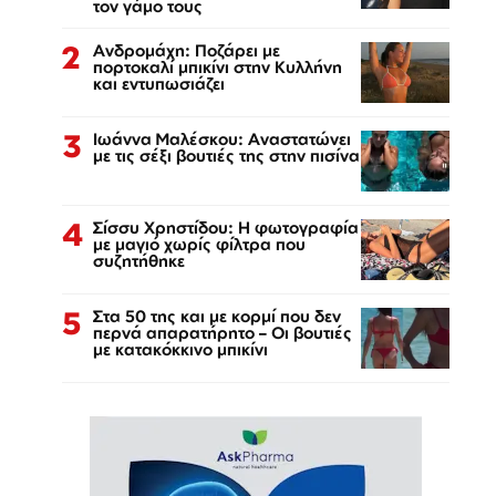
τον γάμο τους
2
Ανδρομάχη: Ποζάρει με
πορτοκαλί μπικίνι στην Κυλλήνη
και εντυπωσιάζει
3
Ιωάννα Μαλέσκου: Αναστατώνει
με τις σέξι βουτιές της στην πισίνα
4
Σίσσυ Χρηστίδου: Η φωτογραφία
με μαγιό χωρίς φίλτρα που
συζητήθηκε
5
Στα 50 της και με κορμί που δεν
περνά απαρατήρητο – Οι βουτιές
με κατακόκκινο μπικίνι