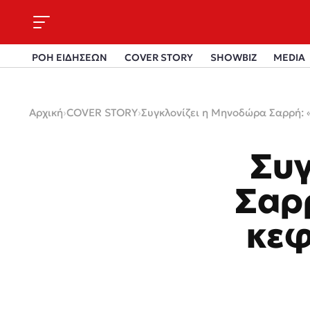
ΡΟΗ ΕΙΔΗΣΕΩΝ
COVER STORY
SHOWBIZ
MEDIA
Αρχική
›
COVER STORY
›
Συγκλονίζει η Mηνοδώρα Σαρρή: 
Συγ
Σαρ
κεφ