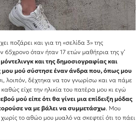
ει ποζάρει και για τη «σελίδα 3» της
ον 65χρονο όταν ήταν 17 ετών μαθήτρια της γ’
 μόντελινγκ και της δημοσιογραφίας και
 μου μού σύστησε έναν άνδρα που, όπως μου
ι, λοιπόν, δέχτηκα να τον γνωρίσω και να πάμε
 καθώς είχε την ηλικία του πατέρα μου κι εγώ
βού μού είπε ότι θα γίνει μια επίδειξη μόδας
μπορούσε να με βάλει να συμμετάσχω
. Μου
 χωρίς το αθώο μου μυαλό να σκεφτεί ότι το πάει