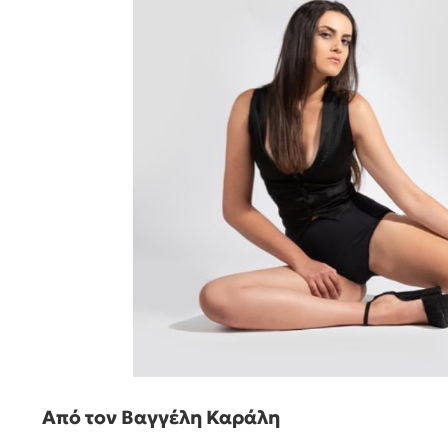
Aπό τον Βαγγέλη Καράλη