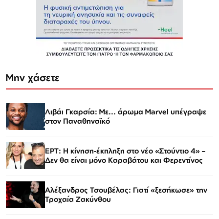
Μην χάσετε
Λιβάι Γκαρσία: Με... άρωμα Marvel υπέγραψε
στον Παναθηναϊκό
ΕΡΤ: Η κίνηση-έκπληξη στο νέο «Στούντιο 4» –
Δεν θα είναι μόνο Καραβάτου και Φερεντίνος
Αλέξανδρος Τσουβέλας: Γιατί «ξεσήκωσε» την
Τροχαία Ζακύνθου