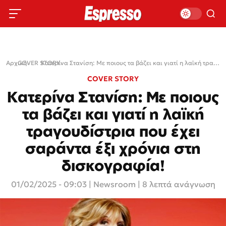
Αρχική
COVER STORY
›
›
Κατερίνα Στανίση: Με ποιους τα βάζει και γιατί η λαϊκή τραγουδίστρια που έχει σαράντα έξι χρόνια στη δισκογραφία!
COVER STORY
Κατερίνα Στανίση: Με ποιους
τα βάζει και γιατί η λαϊκή
τραγουδίστρια που έχει
σαράντα έξι χρόνια στη
δισκογραφία!
01/02/2025 - 09:03
|
Newsroom
| 8 λεπτά ανάγνωση