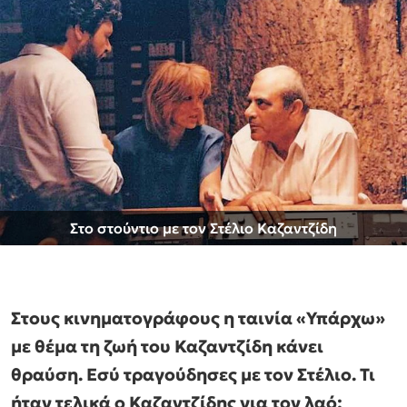
Στο στούντιο με τον Στέλιο Καζαντζίδη
Στους κινηματογράφους η ταινία «Υπάρχω»
με θέμα τη ζωή του Καζαντζίδη κάνει
θραύση. Εσύ τραγούδησες με τον Στέλιο. Τι
ήταν τελικά ο Καζαντζίδης για τον λαό;