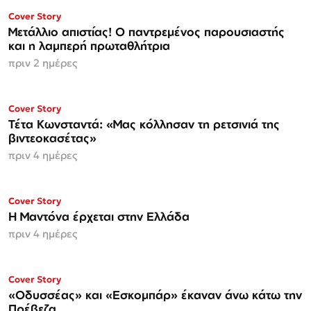
ΜΟΝΟ ΣΤΗΝ
Cover Story
Espresso
Μετάλλιο απιστίας! Ο παντρεμένος παρουσιαστής
και η λαμπερή πρωταθλήτρια
πριν 2 ημέρες
ΜΟΝΟ ΣΤΗΝ
Cover Story
Espresso
Τέτα Κωνσταντά: «Μας κόλλησαν τη ρετσινιά της
βιντεοκασέτας»
πριν 4 ημέρες
Cover Story
Η Μαντόνα έρχεται στην Ελλάδα
πριν 4 ημέρες
Cover Story
«Οδυσσέας» και «Εσκομπάρ» έκαναν άνω κάτω την
Πρέβεζα