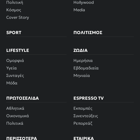
Πολιτική
Hollywood
Κόσμος
Media
Cover Story
SPORT
ΠΟΛΙΤΙΣΜΌΣ
LIFESTYLE
ΖΏΔΙΑ
Ομορφιά
Ημερήσια
Υγεία
Εβδομαδιαία
Συνταγές
Μηνιαία
Μόδα
ΠΡΩΤΟΣΈΛΙΔΑ
ESPRESSO TV
Αθλητικά
Εκπομπές
Οικονομικά
Συνεντεύξεις
Πολιτικά
Ρεπορτάζ
ΠΕΡΙΣΣΌΤΕΡΑ
ΕΤΑΙΡΙΚΆ