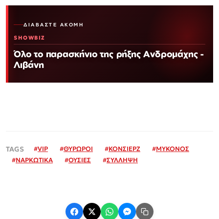
ΔΙΑΒΆΣΤΕ ΑΚΌΜΗ
SHOWBIZ
Όλο το παρασκήνιο της ρήξης Ανδρομάχης -
Λιβάνη
#
VIP
#
ΘΥΡΩΡΟΙ
#
ΚΟΝΣΙΕΡΖ
#
ΜΥΚΟΝΟΣ
#
ΝΑΡΚΩΤΙΚΑ
#
ΟΥΣΙΕΣ
#
ΣΥΛΛΗΨΗ