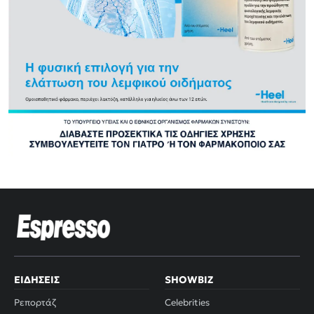
ΕΙΔΉΣΕΙΣ
SHOWBIZ
Ρεπορτάζ
Celebrities