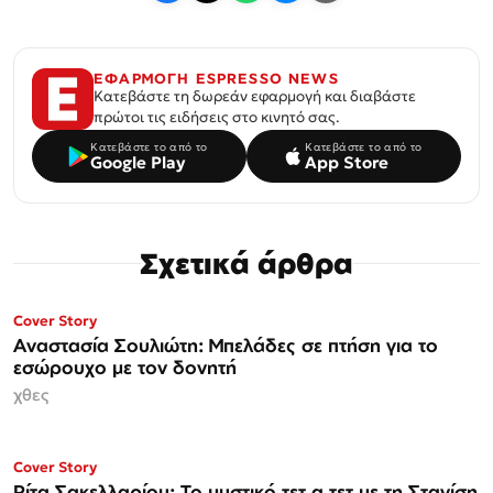
ΕΦΑΡΜΟΓΗ ESPRESSO NEWS
Κατεβάστε τη δωρεάν εφαρμογή και διαβάστε
πρώτοι τις ειδήσεις στο κινητό σας.
Κατεβάστε το από το
Κατεβάστε το από το
Google Play
App Store
Σχετικά άρθρα
ΜΟΝΟ ΣΤΗΝ
Cover Story
Espresso
Αναστασία Σουλιώτη: Μπελάδες σε πτήση για το
εσώρουχο με τον δονητή
χθες
ΜΟΝΟ ΣΤΗΝ
Cover Story
Espresso
Ρίτα Σακελλαρίου: Το μυστικό τετ α τετ με τη Στανίση