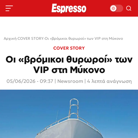
Αρχική
›
COVER STORY
›
Οι «βρόμικοι θυρωροί» των VIP στη Μύκονο
COVER STORY
Οι «βρόμικοι θυρωροί» των
VIP στη Μύκονο
05/06/2026 - 09:37
|
Newsroom
| 4 λεπτά ανάγνωση