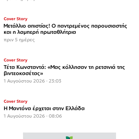
ΜΟΝΟ ΣΤΗΝ
Cover Story
Espresso
Μετάλλιο απιστίας! Ο παντρεμένος παρουσιαστής
και η λαμπερή πρωταθλήτρια
πριν 5 ημέρες
ΜΟΝΟ ΣΤΗΝ
Cover Story
Espresso
Τέτα Κωνσταντά: «Μας κόλλησαν τη ρετσινιά της
βιντεοκασέτας»
1 Αυγούστου 2026 · 23:03
Cover Story
Η Μαντόνα έρχεται στην Ελλάδα
1 Αυγούστου 2026 · 08:06