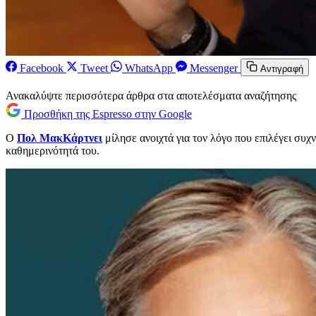
Facebook
Tweet
WhatsApp
Messenger
Αντιγραφή
Ανακαλύψτε περισσότερα άρθρα στα αποτελέσματα αναζήτησης
Προσθήκη της Espresso στην Google
Ο
Πολ ΜακΚάρτνει
μίλησε ανοιχτά για τον λόγο που επιλέγει συχ
καθημερινότητά του.