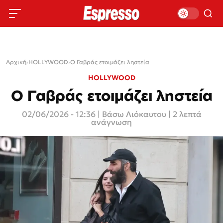
Αρχική
›
HOLLYWOOD
›
Ο Γαβράς ετοιμάζει ληστεία
HOLLYWOOD
Ο Γαβράς ετοιμάζει ληστεία
02/06/2026 - 12:36
|
Βάσω Λιόκαυτου
| 2 λεπτά
ανάγνωση