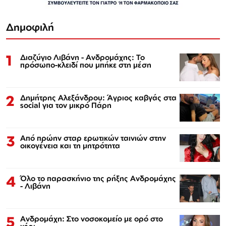
Δημοφιλή
1
Διαζύγιο Λιβάνη - Ανδρομάχης: Το
πρόσωπο-κλειδί που μπήκε στη μέση
2
Δημήτρης Αλεξάνδρου: Άγριος καβγάς στα
social για τον μικρό Πάρη
3
Από πρώην σταρ ερωτικών ταινιών στην
οικογένεια και τη μητρότητα
4
Όλο το παρασκήνιο της ρήξης Ανδρομάχης
- Λιβάνη
5
Ανδρομάχη: Στο νοσοκομείο με ορό στο