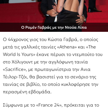
Ο Ρομέν Γαβράς με την Ντούα Λίπα
Ο 44χρονος γιος του Κώστα Γαβρά, ο οποίος
μετά τις γαλλικές ταινίες «Athena» και «The
World Ιs Yours» έκανε πέρυσι το ντεμπούτο του
στο Χόλιγουντ με την αγγλόφωνη ταινία
«Sacrifice», με πρωταγωνίστρια την Ανια
Τέιλορ-Τζόι, θα βασιστεί για το σενάριο της
ταινίας σε βιβλίο, το οποίο κυκλοφόρησε την
περασμένη εβδομάδα.
Σύμφωνα με το «France 24», πρόκειται για το