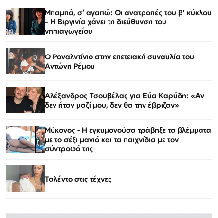
Μπαμπά, σ’ αγαπώ: Οι ανατροπές του β' κύκλου
– Η Βιργινία χάνει τη διεύθυνση του
νηπιαγωγείου
Ο Ροναλντίνιο στην επετειακή συναυλία του
Αντώνη Ρέμου
Αλέξανδρος Τσουβέλας για Εύα Καρύδη: «Αν
δεν ήταν μαζί μου, δεν θα την έβριζαν»
Μύκονος - Η εγκυμονούσα τράβηξε τα βλέμματα
με το σέξι μαγιό και τα παιχνίδια με τον
σύντροφό της
Ταλέντο στις τέχνες