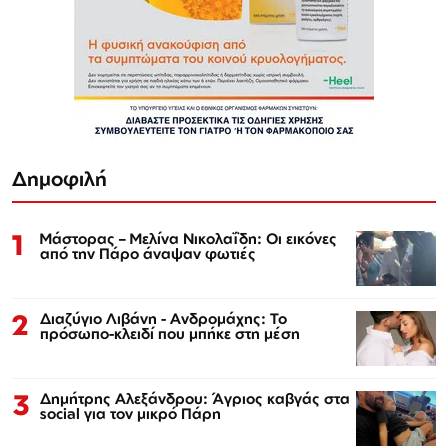
Δημοφιλή
1
Μάστορας – Μελίνα Νικολαΐδη: Οι εικόνες
από την Πάρο άναψαν φωτιές
2
Διαζύγιο Λιβάνη - Ανδρομάχης: Το
πρόσωπο-κλειδί που μπήκε στη μέση
3
Δημήτρης Αλεξάνδρου: Άγριος καβγάς στα
social για τον μικρό Πάρη