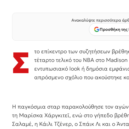
Ανακαλύψτε περισσότερα άρθ
Προσθήκη της 
Σ
το επίκεντρο των συζητήσεων βρέθη
τέταρτο τελικό του NBA στο Madison
εντυπωσιακό look ή δημόσια εμφάνι
απρόσμενο σχόλιο που ακούστηκε κα
Η παγκόσμια σταρ παρακολούθησε τον αγώνα 
τη Μαρίσκα Χάργκιτεϊ, ενώ στο γήπεδο βρέθ
Σαλαμέ, η Κάιλι Τζένερ, ο Σπάικ Λι και ο Άντ