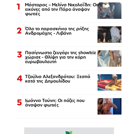
1
Μάστορας – Μελίνα Νικολαΐδη: Οι
εικόνες από την Πάρο άναψαν
φωτιές
2
Όλο το παρασκήνιο της ρήξης
Ανδρομάχης - Λιβάνη
3
Πασίγνωστο ζευγάρι της showbiz
χώρισε - Θλίψη για την κόρη
ευρωβουλευτή
4
Τζούλια Αλεξανδράτου: Ξεσπά
κατά της Δημουλίδου
5
Ιωάννα Τούνη: Οι πόζες που
άναψαν φωτιές