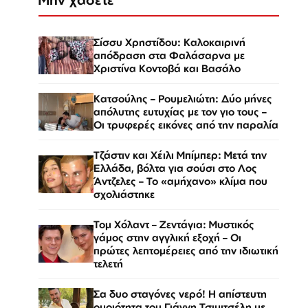
Σίσσυ Χρηστίδου: Καλοκαιρινή
απόδραση στα Φαλάσαρνα με
Χριστίνα Κοντοβά και Βασάλο
Κατσούλης – Ρουμελιώτη: Δύο μήνες
απόλυτης ευτυχίας με τον γιο τους –
Οι τρυφερές εικόνες από την παραλία
Τζάστιν και Χέιλι Μπίμπερ: Μετά την
Ελλάδα, βόλτα για σούσι στο Λος
Άντζελες – Το «αμήχανο» κλίμα που
σχολιάστηκε
Τομ Χόλαντ – Ζεντάγια: Μυστικός
γάμος στην αγγλική εξοχή – Οι
πρώτες λεπτομέρειες από την ιδιωτική
τελετή
Σα δυο σταγόνες νερό! Η απίστευτη
ομοιότητα του Γιάννη Τσιμιτσέλη με