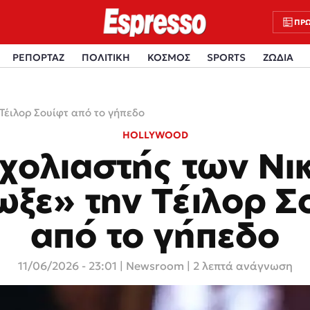
ΠΡΩ
ΡΕΠΟΡΤΑΖ
ΠΟΛΙΤΙΚΗ
ΚΟΣΜΟΣ
SPORTS
ΖΩΔΙΑ
 Τέιλορ Σουίφτ από το γήπεδο
HOLLYWOOD
χολιαστής των Νι
ωξε» την Τέιλορ Σ
από το γήπεδο
11/06/2026 - 23:01
|
Newsroom
| 2 λεπτά ανάγνωση