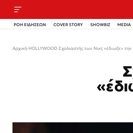
ΡΟΗ ΕΙΔΗΣΕΩΝ
COVER STORY
SHOWBIZ
MEDIA
Αρχική
›
HOLLYWOOD
›
Σχολιαστής των Νικς «έδιωξε» την
Σ
«έδι