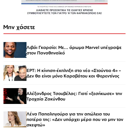
Μην χάσετε
Λιβάι Γκαρσία: Με... άρωμα Marvel υπέγραψε
στον Παναθηναϊκό
ΕΡΤ: Η κίνηση-έκπληξη στο νέο «Στούντιο 4» –
Δεν θα είναι μόνο Καραβάτου και Φερεντίνος
Αλέξανδρος Τσουβέλας: Γιατί «ξεσήκωσε» την
Τροχαία Ζακύνθου
Λένα Παπαληγούρα για την απώλεια του
πατέρα της: «Δεν υπάρχει μέρα που να μην τον
σκεφτώ»