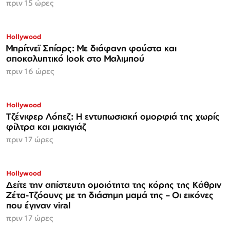
πριν 15 ώρες
Hollywood
Μπρίτνεϊ Σπίαρς: Με διάφανη φούστα και
αποκαλυπτικό look στο Μαλιμπού
πριν 16 ώρες
Hollywood
Τζένιφερ Λόπεζ: Η εντυπωσιακή ομορφιά της χωρίς
φίλτρα και μακιγιάζ
πριν 17 ώρες
Hollywood
Δείτε την απίστευτη ομοιότητα της κόρης της Κάθριν
Ζέτα-Τζόουνς με τη διάσημη μαμά της – Οι εικόνες
που έγιναν viral
πριν 17 ώρες