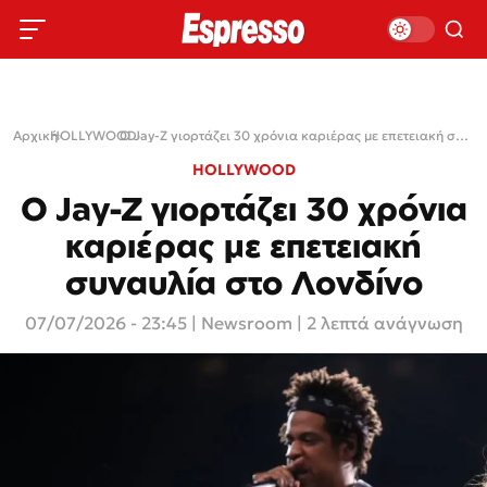
Αρχική
HOLLYWOOD
›
›
Ο Jay-Z γιορτάζει 30 χρόνια καριέρας με επετειακή συναυλία στο Λονδίνο
HOLLYWOOD
Ο Jay-Z γιορτάζει 30 χρόνια
καριέρας με επετειακή
συναυλία στο Λονδίνο
07/07/2026 - 23:45
|
Newsroom
| 2 λεπτά ανάγνωση