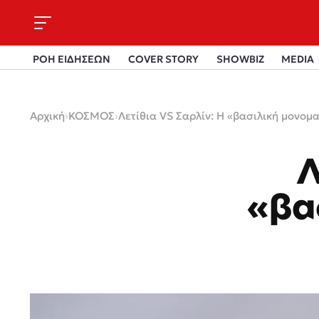
ΡΟΗ ΕΙΔΗΣΕΩΝ
COVER STORY
SHOWBIZ
MEDIA
Αρχική
›
ΚΟΣΜΟΣ
›
Λετίθια VS Σαρλίν: Η «βασιλική μονομ
Λ
«βα