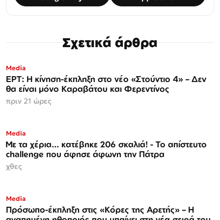
Σχετικά άρθρα
Media
ΕΡΤ: Η κίνηση-έκπληξη στο νέο «Στούντιο 4» – Δεν
θα είναι μόνο Καραβάτου και Φερεντίνος
πριν 21 ώρες
Media
Με τα χέρια... κατέβηκε 206 σκαλιά! - Το απίστευτο
challenge που άφησε άφωνη την Πάτρα
χθες
Media
Πρόσωπο-έκπληξη στις «Κόρες της Αρετής» – Η
αγαπημένη ηθοποιός που μπαίνει στη νέα σειρά του