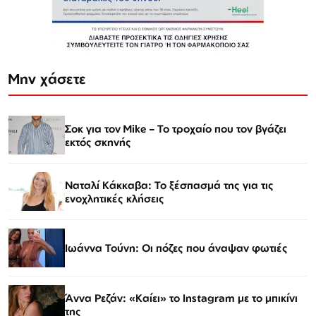
Μην χάσετε
Σοκ για τον Mike – Το τροχαίο που τον βγάζει
εκτός σκηνής
Ναταλί Κάκκαβα: Το ξέσπασμά της για τις
ενοχλητικές κλήσεις
Ιωάννα Τούνη: Οι πόζες που άναψαν φωτιές
Άννα Ρεζάν: «Καίει» το Instagram με το μπικίνι
της