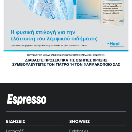
ΕΙΔΉΣΕΙΣ
SHOWBIZ
Ρεπορτάζ
Celebrities