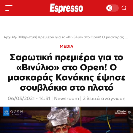
Αρχική
MEDIA
›
›
Σαρωτική πρεμιέρα για το «Βινύλιο» στο Open! Ο μασκαράς Κανάκης έψησε σουβλάκια στο πλατό
MEDIA
Σαρωτική πρεμιέρα για το
«Βινύλιο» στο Open! Ο
μασκαράς Κανάκης έψησε
σουβλάκια στο πλατό
06/03/2021 - 14:31
|
Newsroom
| 2 λεπτά ανάγνωση