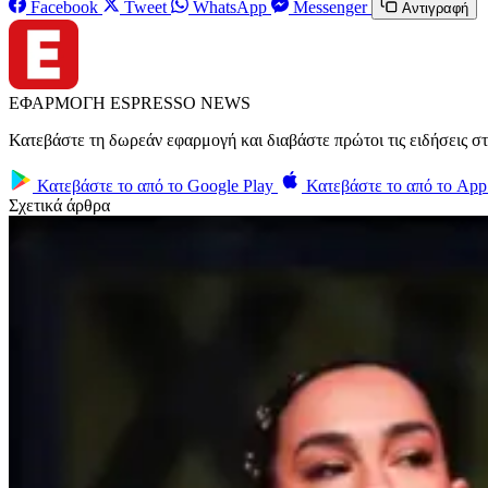
Facebook
Tweet
WhatsApp
Messenger
Αντιγραφή
ΕΦΑΡΜΟΓΗ ESPRESSO NEWS
Κατεβάστε τη δωρεάν εφαρμογή και διαβάστε πρώτοι τις ειδήσεις στ
Κατεβάστε το από το
Google Play
Κατεβάστε το από το
App 
Σχετικά άρθρα