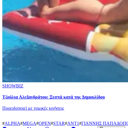
SHOWBIZ
Τζούλια Αλεξανδράτου: Ξεσπά κατά της Δημουλίδου
Προειδοποιεί με νομικές κινήσεις
#
ALPHA
#
MEGA
#
OPEN
#
STAR
#
ΑΝΤ1
#
ΓΙΑΝΝΗΣ ΠΑΠΑΔΟΠ