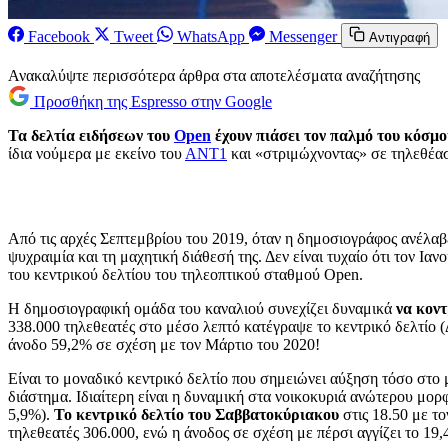
Facebook
Tweet
WhatsApp
Messenger
Αντιγραφή
Ανακαλύψτε περισσότερα άρθρα στα αποτελέσματα αναζήτησης
Προσθήκη της Espresso στην Google
Τα δελτία ειδήσεων του
Open
έχουν πιάσει τον παλμό του κόσμο
ίδια νούμερα με εκείνο του
ΑΝΤ1
και «στριμώχνοντας» σε τηλεθέασ
Από τις αρχές Σεπτεμβρίου του 2019, όταν η δημοσιογράφος ανέλαβ
ψυχραιμία και τη μαχητική διάθεσή της. Δεν είναι τυχαίο ότι τον 
του κεντρικού δελτίου του τηλεοπτικού σταθμού Open.
Η δημοσιογραφική ομάδα του καναλιού συνεχίζει δυναμικά
να κον
338.000 τηλεθεατές στο μέσο λεπτό κατέγραψε το κεντρικό δελτίο 
άνοδο 59,2% σε σχέση με τον Μάρτιο του 2020!
Είναι το μοναδικό κεντρικό δελτίο που σημειώνει αύξηση τόσο στο
διάστημα. Ιδιαίτερη είναι η δυναμική στα νοικοκυριά ανώτερου μο
5,9%).
Το κεντρικό δελτίο του Σαββατοκύριακου
στις 18.50 με τ
τηλεθεατές 306.000, ενώ η άνοδος σε σχέση με πέρσι αγγίζει το 19,