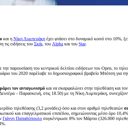
υ
και η
Νίκη Λυμπεράκη
έχει φτάσει στο δυναμικό κοινό στο 10%, ξε
η τις ειδήσεις του
Σκάι
, του
Alpha
και του
Star
.
ε την παρουσίαση του κεντρικού δελτίου ειδήσεων του Οpen, το τηλε
Ιανουάριο του 2020 παρέλαβε το δημοσιογραφικό βραβείο Μπότση για τ
τράρει τον ανταγωνισμό
και να σκαρφαλώνει στην τηλεθέαση και τον
(Δευτέρα – Παρασκευή, στις 18.50) με τη Νίκη Λυμπεράκη, συνεχίζοντ
 μερίδιο τηλεθέασης (3,2 μονάδες) όσο και στον αριθμό τηλεθεατών
σ
ρφωτικού και επαγγελματικού επιπέδου, σημειώνοντας μέσο όρο 10,4%
ον
Γιάννη Παπαδόπουλο
συγκέντρωσε 8% τον Μάρτιο (326.000 τηλεθεατ
4%.