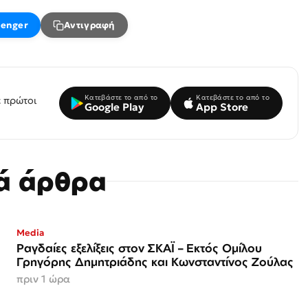
enger
Αντιγραφή
Κατεβάστε το από το
Κατεβάστε το από το
 πρώτοι
Google Play
App Store
κά άρθρα
Media
Ραγδαίες εξελίξεις στον ΣΚΑΪ – Εκτός Ομίλου
Γρηγόρης Δημητριάδης και Κωνσταντίνος Ζούλας
πριν 1 ώρα