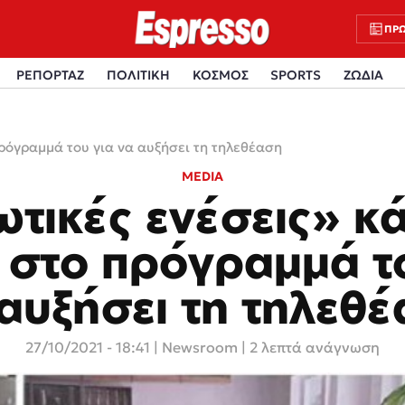
ΠΡΩ
ΡΕΠΟΡΤΑΖ
ΠΟΛΙΤΙΚΗ
ΚΟΣΜΟΣ
SPORTS
ΖΩΔΙΑ
πρόγραμμά του για να αυξήσει τη τηλεθέαση
MEDIA
τικές ενέσεις» κά
 στο πρόγραμμά το
αυξήσει τη τηλεθ
27/10/2021 - 18:41
|
Newsroom
| 2 λεπτά ανάγνωση