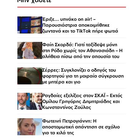
Έριξε... υπνάκο on air! –
Παρουσιάστρια αποκοιμήθηκε
ζωντανά και το TikTok πήρε φωτιά
Φαίη Σκορδά: Γιατί ταξίδεψε μόνη
στη Ρόδο χωρίς τον Αθανασιάδη – Η
αλήθεια πίσω από την απουσία του
Σέρρες: Συγκλονίζει ο οδηγός του
φορτηγού για τη μοιραία σύγκρουση
με μητέρα και γιο
Ραγδαίες εξελίξεις στον ΣΚΑΪ – Εκτός
Ομίλου Γρηγόρης Δημητριάδης και
Κωνσταντίνος Ζούλας
Φωτεινή Πετρογιάννη: Η
αποστομωτική απάντηση σε σχόλιο
για τα κιλά της