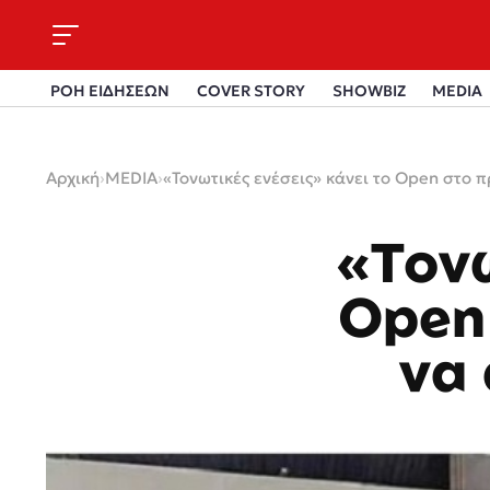
ΡΟΗ ΕΙΔΗΣΕΩΝ
COVER STORY
SHOWBIZ
MEDIA
Αρχική
›
MEDIA
›
«Τονωτικές ενέσεις» κάνει το Open στο 
«Τονω
Open
να 