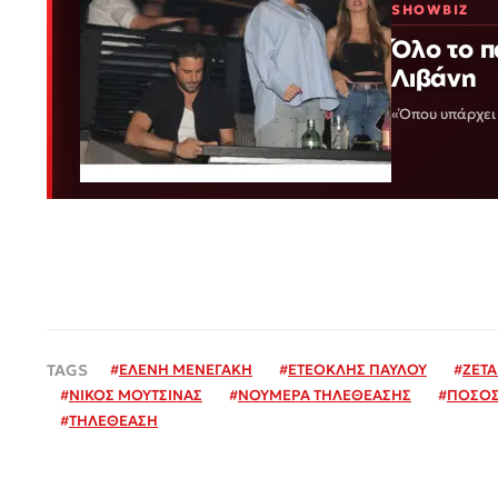
SHOWBIZ
Όλο το π
Λιβάνη
«Όπου υπάρχει 
#
ΕΛΕΝΗ ΜΕΝΕΓΑΚΗ
#
ΕΤΕΟΚΛΗΣ ΠΑΥΛΟΥ
#
ΖΕΤ
#
ΝΙΚΟΣ ΜΟΥΤΣΙΝΑΣ
#
ΝΟΥΜΕΡΑ ΤΗΛΕΘΕΑΣΗΣ
#
ΠΟΣΟΣ
#
ΤΗΛΕΘΕΑΣΗ