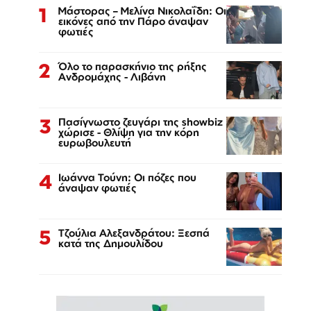
1
Μάστορας – Μελίνα Νικολαΐδη: Οι
εικόνες από την Πάρο άναψαν
φωτιές
2
Όλο το παρασκήνιο της ρήξης
Ανδρομάχης - Λιβάνη
3
Πασίγνωστο ζευγάρι της showbiz
χώρισε - Θλίψη για την κόρη
ευρωβουλευτή
4
Ιωάννα Τούνη: Οι πόζες που
άναψαν φωτιές
5
Τζούλια Αλεξανδράτου: Ξεσπά
κατά της Δημουλίδου