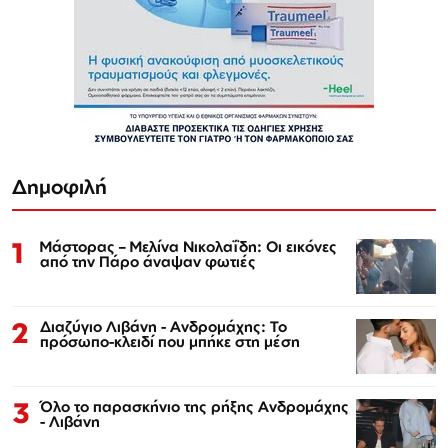
Δημοφιλή
1
Μάστορας – Μελίνα Νικολαΐδη: Οι εικόνες
από την Πάρο άναψαν φωτιές
2
Διαζύγιο Λιβάνη - Ανδρομάχης: Το
πρόσωπο-κλειδί που μπήκε στη μέση
3
Όλο το παρασκήνιο της ρήξης Ανδρομάχης
- Λιβάνη