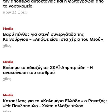
την απόπειρα αυτοκτονίας και η φωτογραφία από
το νοσοκομείο
πριν 23 ώρες
Media
Βαρύ πένθος για στενή συνεργάτιδα της
Καινούργιου – «Απόψε είσαι στα χέρια του Θεού»
χθες
Media
Επίσημο το «διαζύγιο» ΣΚΑΪ-Δημητριάδη – Η
ανακοίνωση του σταθμού
χθες
Media
Καταπέλτης για το «Καλημέρα Ελλάδα» ο Ρακιτζής:
«Με Παυλόπουλο - Χιώτη αλλάξτε τίτλο»
χθες