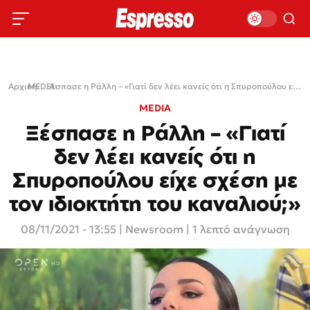
Αρχική
MEDIA
›
›
Ξέσπασε η Ράλλη – «Γιατί δεν λέει κανείς ότι η Σπυροπούλου είχε σχέση με τον ιδιοκτήτη του καναλιού;»
MEDIA
Ξέσπασε η Ράλλη – «Γιατί
δεν λέει κανείς ότι η
Σπυροπούλου είχε σχέση με
τον ιδιοκτήτη του καναλιού;»
08/11/2021 - 13:55
|
Newsroom
| 1 λεπτό ανάγνωση