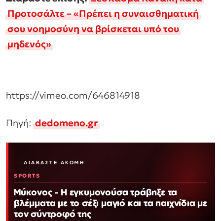
Προτοσάλτε – «Πρέπει η συναισθηματική
σου νοημοσύνη να βρίσκεται υπό του
μηδενός»
https://vimeo.com/646814918
Πηγή:
dedomeno.gr
ΔΙΑΒΆΣΤΕ ΑΚΌΜΗ
SPORTS
Μύκονος - Η εγκυμονούσα τράβηξε τα
βλέμματα με το σέξι μαγιό και τα παιχνίδια με
τον σύντροφό της