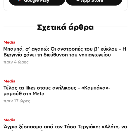
Google Play
App Store
Σχετικά άρθρα
Media
Μπαμπά, σ’ αγαπώ: Οι ανατροπές του β' κύκλου – Η
Βιργινία χάνει τη διεύθυνση του νηπιαγωγείου
πριν 4 ώρες
Media
Τέλος τα likes στους ανήλικους – «Καμπάνα»-
μαμούθ στη Meta
πριν 17 ώρες
Media
Άγριο ξέσπασμα από τον Τάσο Τεργιάκη: «Αλήτη, να