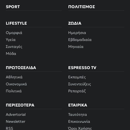
SPORT
ΠΟΛΙΤΙΣΜΌΣ
LIFESTYLE
ΖΏΔΙΑ
Ομορφιά
Ημερήσια
Υγεία
Εβδομαδιαία
Συνταγές
Μηνιαία
Μόδα
ΠΡΩΤΟΣΈΛΙΔΑ
ESPRESSO TV
Αθλητικά
Εκπομπές
Οικονομικά
Συνεντεύξεις
Πολιτικά
Ρεπορτάζ
ΠΕΡΙΣΣΌΤΕΡΑ
ΕΤΑΙΡΙΚΆ
Advertorial
Ταυτότητα
Newsletter
Επικοινωνία
RSS
Όροι Χρήσης