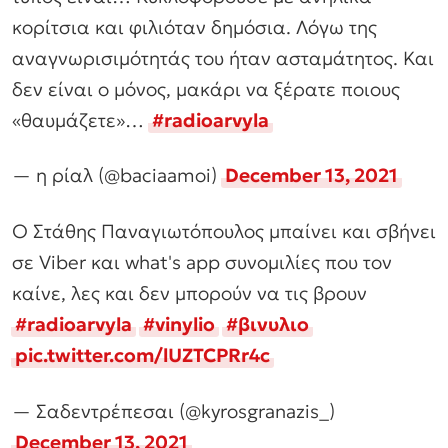
κορίτσια και φιλιόταν δημόσια. Λόγω της
αναγνωρισιμότητάς του ήταν ασταμάτητος. Και
δεν είναι ο μόνος, μακάρι να ξέρατε ποιους
«θαυμάζετε»…
#radioarvyla
— η ρίαλ (@baciaamoi)
December 13, 2021
Ο Στάθης Παναγιωτόπουλος μπαίνει και σβήνει
σε Viber και what's app συνομιλίες που τον
καίνε, λες και δεν μπορούν να τις βρουν
#radioarvyla
#vinylio
#βινυλιο
pic.twitter.com/lUZTCPRr4c
— Σαδεντρέπεσαι (@kyrosgranazis_)
December 13, 2021