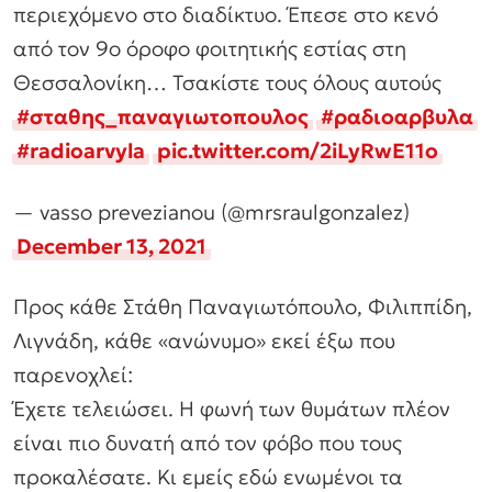
περιεχόμενο στο διαδίκτυο. Έπεσε στο κενό
από τον 9ο όροφο φοιτητικής εστίας στη
Θεσσαλονίκη… Τσακίστε τους όλους αυτούς
#σταθης_παναγιωτοπουλος
#ραδιοαρβυλα
#radioarvyla
pic.twitter.com/2iLyRwE11o
— vasso prevezianou (@mrsraulgonzalez)
December 13, 2021
Προς κάθε Στάθη Παναγιωτόπουλο, Φιλιππίδη,
Λιγνάδη, κάθε «ανώνυμο» εκεί έξω που
παρενοχλεί:
Έχετε τελειώσει. Η φωνή των θυμάτων πλέον
είναι πιο δυνατή από τον φόβο που τους
προκαλέσατε. Κι εμείς εδώ ενωμένοι τα