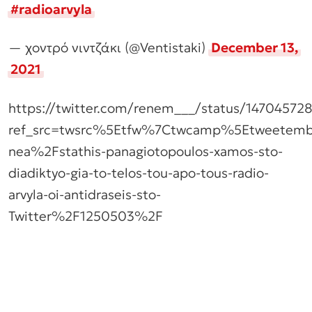
#radioarvyla
— χοντρό νιντζάκι (@Ventistaki)
December 13,
2021
https://twitter.com/renem___/status/14704572
ref_src=twsrc%5Etfw%7Ctwcamp%5Etweetemb
nea%2Fstathis-panagiotopoulos-xamos-sto-
diadiktyo-gia-to-telos-tou-apo-tous-radio-
arvyla-oi-antidraseis-sto-
Twitter%2F1250503%2F