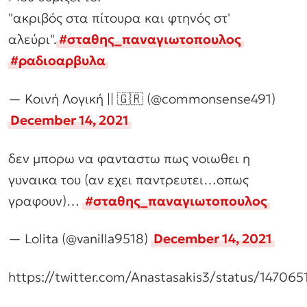
"ακριβός στα πίτουρα και φτηνός στ'
αλεύρι".
#σταθης_παναγιωτοπουλος
#ραδιοαρβυλα
— Κοινή Λογική || 🇬🇷 (@commonsense491)
December 14, 2021
δεν μπορω να φανταστω πως νοιωθει η
γυναικα του (αν εχει παντρευτει…οπως
γραφουν)…
#σταθης_παναγιωτοπουλος
— Lolita (@vanilla9518)
December 14, 2021
https://twitter.com/Anastasakis3/status/1470