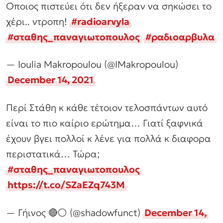
Οποιος πιστεύει ότι δεν ήξεραν να σηκώσει το
χέρι.. ντροπη!
#radioarvyla
#σταθης_παναγιωτοπουλος
#ραδιοαρβυλα
— Ioulia Makropoulou (@IMakropoulou)
December 14, 2021
Περί Στάθη κ κάθε τέτοιον τελοσπάντων αυτό
είναι το πιο καίριο ερώτημα… Γιατί ξαφνικά
έχουν βγει πολλοί κ λένε για πολλά κ διαφορα
περιστατικά… Τώρα;
#σταθης_παναγιωτοπουλος
https://t.co/SZaEZq743M
— Γήινος 🔴⚪ (@shadowfunct)
December 14,