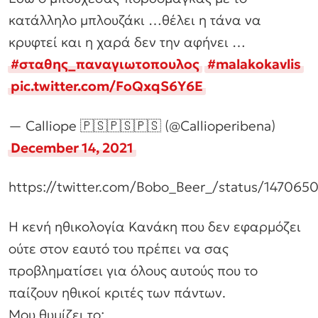
κατάλληλο μπλουζάκι …θέλει η τάνα να
κρυφτεί και η χαρά δεν την αφήνει …
#σταθης_παναγιωτοπουλος
#malakokavlis
pic.twitter.com/FoQxqS6Y6E
— Calliope 🇵🇸🇵🇸🇵🇸 (@Callioperibena)
December 14, 2021
https://twitter.com/Bobo_Beer_/status/1470
Η κενή ηθικολογία Κανάκη που δεν εφαρμόζει
ούτε στον εαυτό του πρέπει να σας
προβληματίσει για όλους αυτούς που το
παίζουν ηθικοί κριτές των πάντων.
Μου θυμίζει το: