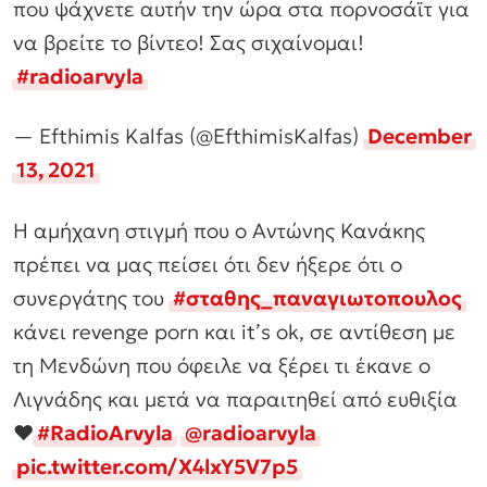
που ψάχνετε αυτήν την ώρα στα πορνοσάϊτ για
να βρείτε το βίντεο! Σας σιχαίνομαι!
#radioarvyla
— Efthimis Kalfas (@EfthimisKalfas)
December
13, 2021
Η αμήχανη στιγμή που ο Αντώνης Κανάκης
πρέπει να μας πείσει ότι δεν ήξερε ότι ο
συνεργάτης του
#σταθης_παναγιωτοπουλος
κάνει revenge porn και it’s ok, σε αντίθεση με
τη Μενδώνη που όφειλε να ξέρει τι έκανε ο
Λιγνάδης και μετά να παραιτηθεί από ευθιξία
❤️
#RadioArvyla
@radioarvyla
pic.twitter.com/X4lxY5V7p5