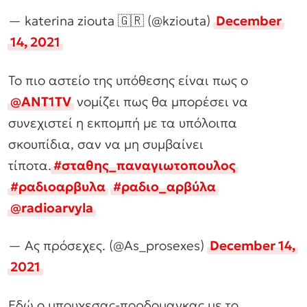
— katerina ziouta 🇬🇷 (@kziouta)
December
14, 2021
Το πιο αστείο της υπόθεσης είναι πως ο
@ANT1TV
νομίζει πως θα μπορέσει να
συνεχιστεί η εκπομπή με τα υπόλοιπα
σκουπίδια, σαν να μη συμβαίνει
τίποτα.
#σταθης_παναγιωτοπουλος
#ραδιοαρβυλα
#ραδιο_αρβύλα
@radioarvyla
— Ας πρόσεχες. (@As_prosexes)
December 14,
2021
Εδώ ο μπουχεσας-πορδομαγκας με το