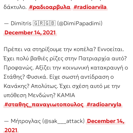
δάκτυλο.
#ραδιοαρβυλα
#radioarvila
— Dimitris 🇬🇷🇬🇧 (@DimiPapadimi)
December 14, 2021
Πρέπει να στηρίξουμε την κοπέλα? Εννοείται.
Έχει πολύ βαθιές ρίζες στην Πατριαρχία αυτό?
Προφανώς. Αξίζει την κοινωνική κατακραυγή ο
Στάθης? Φυσικά. Είχε σωστή αντίδραση ο
Κανάκης? Απολύτως. Έχει σχέση αυτό με την
υπόθεση Μενδώνη? ΚΑΜΙΑ
#σταθης_παναγιωτοπουλος
#radioarvyla
— Μήτρογλας (@sak___attack)
December 14,
2021