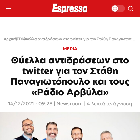
Αρχική
MEDIA
›
›
Θύελλα αντιδράσεων στο twitter για τον Στάθη Παναγιωτόπουλο και τους «Ράδιο Αρβύλα»
MEDIA
Θύελλα αντιδράσεων στο
twitter για τον Στάθη
Παναγιωτόπουλο και τους
«Ράδιο Αρβύλα»
14/12/2021 - 09:28
|
Newsroom
| 4 λεπτά ανάγνωση