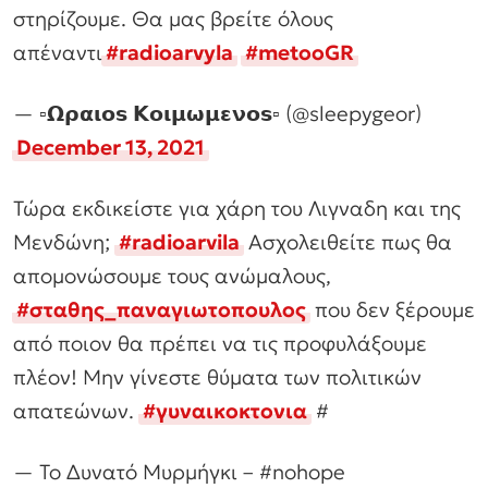
στηρίζουμε. Θα μας βρείτε όλους
απέναντι
#radioarvyla
#metooGR
— ▫️𝝮𝞀𝝰𝝸𝝾𝘀 𝝟𝝾𝝸𝝻𝞈𝝻𝝴𝝼𝝾𝘀▫️ (@sleepygeor)
December 13, 2021
Τώρα εκδικείστε για χάρη του Λιγναδη και της
Μενδώνη;
#radioarvila
Ασχολειθείτε πως θα
απομονώσουμε τους ανώμαλους,
#σταθης_παναγιωτοπουλος
που δεν ξέρουμε
από ποιον θα πρέπει να τις προφυλάξουμε
πλέον! Μην γίνεστε θύματα των πολιτικών
απατεώνων.
#γυναικοκτονια
#
— Το Δυνατό Μυρμήγκι – #nohope