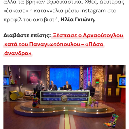
αλλά τα βρήκαν εξωδικαστικά. Χθες, Δευτέρας
«έσκασε» η καταγγελία μέσω instagram στο
προφίλ του ακτιβιστή,
Ηλία Γκιώνη.
Διαβάστε επίσης:
Ξέσπασε ο Αρναούτογλου
κατά του Παναγιωτόπουλου – «Πόσο
άνανδρο»