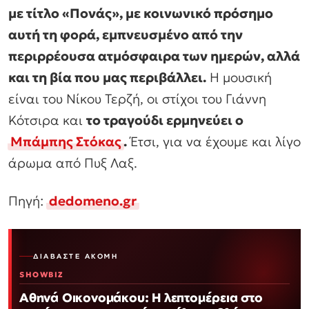
με τίτλο «Πονάς», με κοινωνικό πρόσημο
αυτή τη φορά, εμπνευσμένο από την
περιρρέουσα ατμόσφαιρα των ημερών, αλλά
και τη βία που μας περιβάλλει.
Η μουσική
είναι του Νίκου Τερζή, οι στίχοι του Γιάννη
Κότσιρα και
το τραγούδι ερμηνεύει ο
Μπάμπης Στόκας
.
Έτσι, για να έχουμε και λίγο
άρωμα από Πυξ Λαξ.
Πηγή:
dedomeno.gr
ΔΙΑΒΆΣΤΕ ΑΚΌΜΗ
SHOWBIZ
Αθηνά Οικονομάκου: Η λεπτομέρεια στο