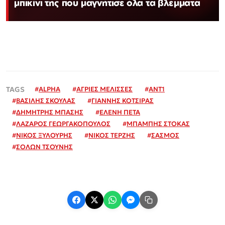
μπικίνι της που μαγνήτισε όλα τα βλέμματα
#
ALPHA
#
ΑΓΡΙΕΣ ΜΕΛΙΣΣΕΣ
#
ΑΝΤ1
#
ΒΑΣΙΛΗΣ ΣΚΟΥΛΑΣ
#
ΓΙΑΝΝΗΣ ΚΟΤΣΙΡΑΣ
#
ΔΗΜΗΤΡΗΣ ΜΠΑΣΗΣ
#
ΕΛΕΝΗ ΠΕΤΑ
#
ΛΑΖΑΡΟΣ ΓΕΩΡΓΑΚΟΠΟΥΛΟΣ
#
ΜΠΑΜΠΗΣ ΣΤΟΚΑΣ
#
ΝΙΚΟΣ ΞΥΛΟΥΡΗΣ
#
ΝΙΚΟΣ ΤΕΡΖΗΣ
#
ΣΑΣΜΟΣ
#
ΣΟΛΩΝ ΤΣΟΥΝΗΣ