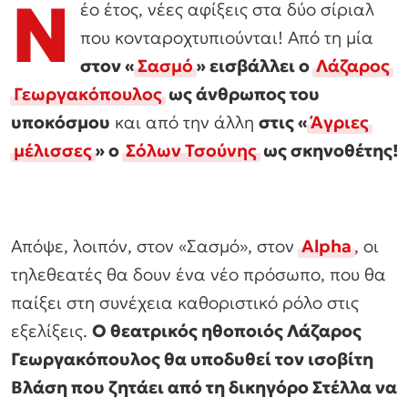
Ν
έο έτος, νέες αφίξεις στα δύο σίριαλ
που κονταροχτυπιούνται! Από τη μία
στον «
Σασμό
» εισβάλλει ο
Λάζαρος
Γεωργακόπουλος
ως άνθρωπος του
υποκόσμου
και από την άλλη
στις «
Άγριες
μέλισσες
» ο
Σόλων Τσούνης
ως σκηνοθέτης!
Απόψε, λοιπόν, στον «Σασμό», στον
Αlpha
, οι
τηλεθεατές θα δουν ένα νέο πρόσωπο, που θα
παίξει στη συνέχεια καθοριστικό ρόλο στις
εξελίξεις.
Ο θεατρικός ηθοποιός Λάζαρος
Γεωργακόπουλος θα υποδυθεί τον ισοβίτη
Βλάση που ζητάει από τη δικηγόρο Στέλλα να