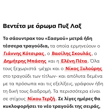
Βεντέτα με άρωμα Πυξ Λαξ
Το σάουντρακ του «Σασμού» μετρά ήδη
τέσσερα τραγούδια,
τα οποία ερμηνεύουν ο
Γιάννης Κότσιρας
, ο
Βασίλης Σκουλάς
, ο
Δημήτρης Μπάσης
και η
Ελένη Πέτα
. Όλα
τους ξεχωριστά -μέχρι και ο
Νίκος Ξυλούρης
στο τραγούδι των τίτλων- και απόλυτα δεμένα
με τα πρόσωπα και τις εξελίξεις, γράφουν ήδη
τη δική τους διαδρομή. Τα περισσότερα είναι
σε στίχους
Νίκου Τερζή
.
Σε λίγες ημέρες θα
κυκλοφορήσει το νέο τραγούδι της σειράς,