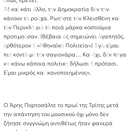
ὅπως πρέπει.
Ἄ! καὶ κάτι ἄλλο, τὴν Δημοκρατία δὲν τὴν
κάνουν τὰ ροῦχα. Ρωτῆστε τὸν Κλεισθένη καὶ
τὸν Περικλῆ γιὰ τὸ ποιά μάρκα κοστούμια
προτιμοῦσαν. (Βέβαια ὡς σημειώνει ἀγαπητός,
ὀρθότερον ἡ «Ἀθηναϊκὴ Πολιτεία») Ἐγὼ εἶμαι
πιὸ κοντὰ μὲ τὴν σαγιονάρα… Καὶ ὄχι, δὲν πῆγα
νὰ κάνω κάποια πολιτικὴ δήλωσι ἢ πρότασι.
Εἶμαι μικρός καὶ ἱκανοποιημένος».
Ο Άρης Πορτοσάλτε το πρωί της Τρίτης μετά
την απάντηση του μουσικού όχι μόνο δεν
ζήτησε συγγνώμη αντιθέτως ήταν φανερά