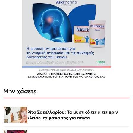
Μην χάσετε
Ρίτα Σακελλαρίου: Το μυστικό τετ α τετ πριν
κλείσει τα μάτια της για πάντα