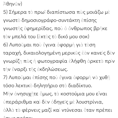
Ἀθηνῶν)
5) Σήμερα τὸ πρωῒ διαπίστωσα πὼς μοιάζω μὲ
γνωστὸ δημοσιογράφο-συντάκτη ἐπίσης
γνωστῆς ἐφημερίδας, ποὺ ὁ ἄνθρωπος βρῆκε
τὸν μπελά του (ἐκτὸς τὸ δικό μου σοκ)
6) Λυποῦμαι ποὺ ἔγινα ἀφορμὴ γιὰ τὸση
ταραχή, δικαιολογημένη μερικῶς ἐὰν κανεὶς δὲν
γνωρίζῃ πὼς ἡ φωτογραφία ἐλήφθη ἀρκετὰ πρὶν
τὴν ἔναρξι τῆς ἐκδηλώσεως.
7) Λυποῦμαι ἐπίσης ποὺ ἔγινα ἀφορμὴ νὰ χυθῇ
τόσο λεκτικὸ δηλητήριο στὸ διαδίκτυο.
Μὴν ἀνησυχῇτε ὅμως, τὰ κοστούμια μου εἶναι
ὑπεράριθμα καὶ δὲν ὁδηγεῖς μὲ λουστρίνια,
ἀλλὰ τὰ φέρνεις μαζί καὶ ντύνεσαι ὅταν πρέπει