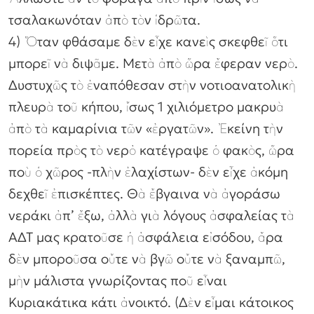
τσαλακωνόταν ἀπὸ τὸν ἱδρῶτα.
4) Ὅταν φθάσαμε δὲν εἶχε κανεὶς σκεφθεῖ ὅτι
μπορεῖ νὰ διψᾶμε. Μετὰ ἀπὸ ὥρα ἔφεραν νερὸ.
Δυστυχῶς τὸ ἐναπόθεσαν στὴν νοτιοανατολικὴ
πλευρὰ τοῦ κήπου, ἴσως 1 χιλιόμετρο μακρυὰ
ἀπὸ τὰ καμαρίνια τῶν «ἐργατῶν». Ἐκείνη τὴν
πορεία πρὸς τὸ νερὀ κατέγραψε ὁ φακὸς, ὥρα
ποὺ ὁ χῶρος -πλὴν ἐλαχίστων- δὲν εἶχε ἀκόμη
δεχθεῖ ἐπισκέπτες. Θὰ ἔβγαινα νὰ ἀγοράσω
νεράκι ἀπ’ ἔξω, ἀλλὰ γιὰ λόγους ἀσφαλείας τὰ
ΑΔΤ μας κρατοῦσε ἡ ἀσφάλεια εἰσόδου, ἄρα
δὲν μποροῦσα οὔτε νὰ βγῶ οὔτε νὰ ξαναμπῶ,
μὴν μάλιστα γνωρίζοντας ποῦ εἶναι
Κυριακάτικα κάτι ἀνοικτό. (Δὲν εἶμαι κάτοικος