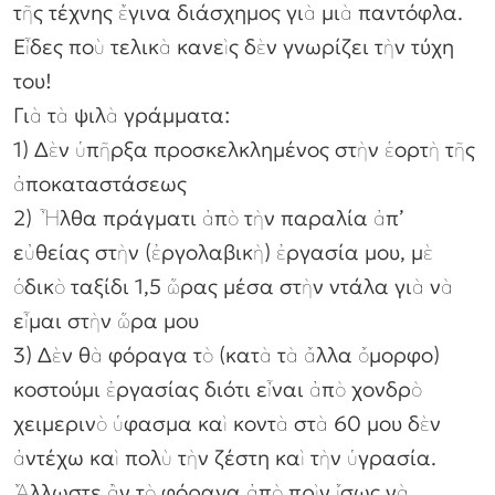
τῆς τέχνης ἔγινα διάσχημος γιὰ μιὰ παντόφλα.
Εἶδες ποὺ τελικὰ κανεὶς δὲν γνωρίζει τὴν τύχη
του!
Γιὰ τὰ ψιλὰ γράμματα:
1) Δὲν ὑπῆρξα προσκελκλημένος στὴν ἑορτὴ τῆς
ἀποκαταστάσεως
2) Ἦλθα πράγματι ἀπὸ τὴν παραλία ἀπ’
εὐθείας στὴν (ἐργολαβικὴ) ἐργασία μου, μὲ
ὁδικὸ ταξίδι 1,5 ὥρας μέσα στὴν ντάλα γιὰ νὰ
εἶμαι στὴν ὥρα μου
3) Δὲν θὰ φόραγα τὸ (κατὰ τὰ ἄλλα ὄμορφο)
κοστούμι ἐργασίας διότι εἶναι ἀπὸ χονδρὸ
χειμερινὸ ὑφασμα καὶ κοντὰ στὰ 60 μου δὲν
ἀντέχω καὶ πολὺ τὴν ζέστη καὶ τὴν ὑγρασία.
Ἄλλωστε ἂν τὸ φόραγα ἀπὸ πρὶν ἴσως νὰ