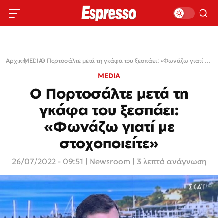
Αρχική
MEDIA
›
›
Ο Πορτοσάλτε μετά τη γκάφα του ξεσπάει: «Φωνάζω γιατί με στοχοποιείτε»
MEDIA
Ο Πορτοσάλτε μετά τη
γκάφα του ξεσπάει:
«Φωνάζω γιατί με
στοχοποιείτε»
26/07/2022 - 09:51
|
Newsroom
| 3 λεπτά ανάγνωση