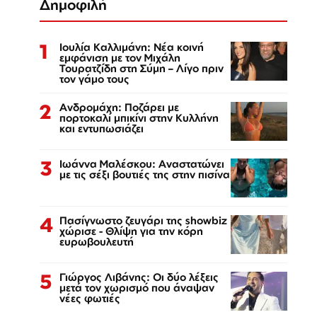
Δημοφιλή
1
Ιουλία Καλλιμάνη: Νέα κοινή
εμφάνιση με τον Μιχάλη
Τουρατζίδη στη Σύμη – Λίγο πριν
τον γάμο τους
2
Ανδρομάχη: Ποζάρει με
πορτοκαλί μπικίνι στην Κυλλήνη
και εντυπωσιάζει
3
Ιωάννα Μαλέσκου: Αναστατώνει
με τις σέξι βουτιές της στην πισίνα
4
Πασίγνωστο ζευγάρι της showbiz
χώρισε - Θλίψη για την κόρη
ευρωβουλευτή
5
Γιώργος Λιβάνης: Οι δύο λέξεις
μετά τον χωρισμό που άναψαν
νέες φωτιές