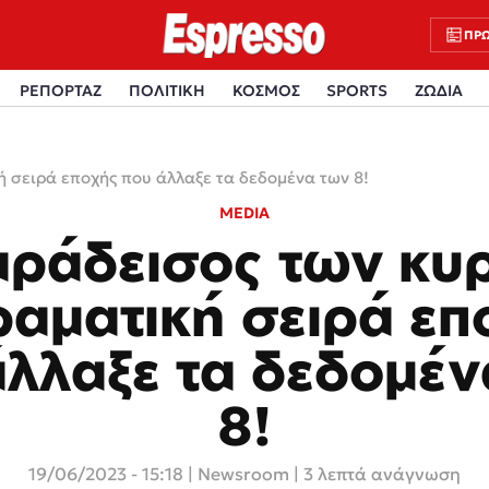
ΠΡΩ
ΡΕΠΟΡΤΑΖ
ΠΟΛΙΤΙΚΗ
ΚΟΣΜΟΣ
SPORTS
ΖΩΔΙΑ
 σειρά εποχής που άλλαξε τα δεδομένα των 8!
MEDIA
ράδεισος των κυ
ραματική σειρά επ
άλλαξε τα δεδομέν
8!
19/06/2023 - 15:18
|
Newsroom
| 3 λεπτά ανάγνωση