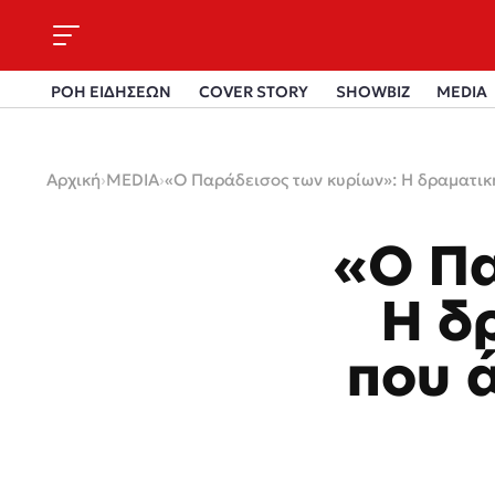
ΡΟΗ ΕΙΔΗΣΕΩΝ
COVER STORY
SHOWBIZ
MEDIA
Αρχική
›
MEDIA
›
«Ο Παράδεισος των κυρίων»: Η δραματική
«Ο Πα
Η δ
που 