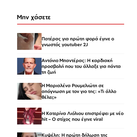
Μην χάσετε
Πατέρας για πρώτη φορά έγινε ο
γνωστός youtuber 2J
Αντόνιο Μπαντέρας: Η καρδιακή
προσβολή που του άλλαξε για πάντα
τη ζωή
H Μαριαλένα Ρουμελιώτη σε
απόγνωση με τον γιο της: «Τι άλλο
θέλει;»
Η Κατερίνα Λιόλιου επιστρέφει με νέο
hit – Ο στίχος που έγινε viral
Κυψέλη: Η πρώτη δήλωση της