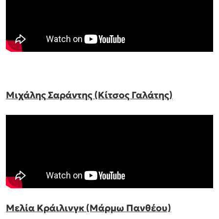
Μιχάλης Σαράντης (Κίτσος Γαλάτης)
Μελία Κράιλινγκ (Μάρμω Πανθέου)