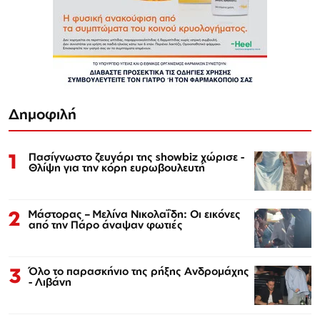
Δημοφιλή
1
Πασίγνωστο ζευγάρι της showbiz χώρισε -
Θλίψη για την κόρη ευρωβουλευτή
2
Μάστορας – Μελίνα Νικολαΐδη: Οι εικόνες
από την Πάρο άναψαν φωτιές
3
Όλο το παρασκήνιο της ρήξης Ανδρομάχης
- Λιβάνη