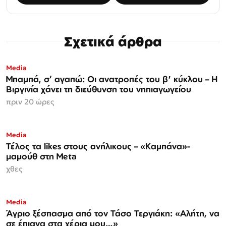
Σχετικά άρθρα
Media
Μπαμπά, σ’ αγαπώ: Οι ανατροπές του β' κύκλου – Η
Βιργινία χάνει τη διεύθυνση του νηπιαγωγείου
πριν 20 ώρες
Media
Τέλος τα likes στους ανήλικους – «Καμπάνα»-
μαμούθ στη Meta
χθες
Media
Άγριο ξέσπασμα από τον Τάσο Τεργιάκη: «Αλήτη, να
σε έπιανα στα χέρια μου…»