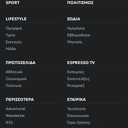
SPORT
ΠΟΛΙΤΙΣΜΌΣ
LIFESTYLE
ΖΏΔΙΑ
Ομορφιά
Ημερήσια
Υγεία
Εβδομαδιαία
Συνταγές
Μηνιαία
Μόδα
ΠΡΩΤΟΣΈΛΙΔΑ
ESPRESSO TV
Αθλητικά
Εκπομπές
Οικονομικά
Συνεντεύξεις
Πολιτικά
Ρεπορτάζ
ΠΕΡΙΣΣΌΤΕΡΑ
ΕΤΑΙΡΙΚΆ
Advertorial
Ταυτότητα
Newsletter
Επικοινωνία
RSS
Όροι Χρήσης