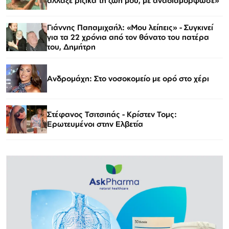
άλλαξε ριζικά τη ζωή μου, με αναδιαμόρφωσε»
Γιάννης Παπαμιχαήλ: «Μου λείπεις» - Συγκινεί
για τα 22 χρόνια από τον θάνατο του πατέρα
του, Δημήτρη
Ανδρομάχη: Στο νοσοκομείο με ορό στο χέρι
Στέφανος Τσιτσιπάς - Kρίστεν Τομς:
Ερωτευμένοι στην Ελβετία