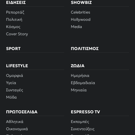
ΕΙΔΉΣΕΙΣ
SHOWBIZ
Ρεπορτάζ
Celebrities
Πολιτική
Hollywood
Κόσμος
Media
Cover Story
SPORT
ΠΟΛΙΤΙΣΜΌΣ
LIFESTYLE
ΖΏΔΙΑ
Ομορφιά
Ημερήσια
Υγεία
Εβδομαδιαία
Συνταγές
Μηνιαία
Μόδα
ΠΡΩΤΟΣΈΛΙΔΑ
ESPRESSO TV
Αθλητικά
Εκπομπές
Οικονομικά
Συνεντεύξεις