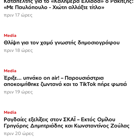
Καταπέλτης για το «Καλημέρα Ελλάδα» ο Ρακιτζής:
«Με Παυλόπουλο - Χιώτη αλλάξτε τίτλο»
πριν 17 ώρες
Media
Θλίψη για τον χαμό γνωστής δημοσιογράφου
πριν 18 ώρες
Media
Έριξε... υπνάκο on air! – Παρουσιάστρια
αποκοιμήθηκε ζωντανά και το TikTok πήρε φωτιά
πριν 19 ώρες
Media
Ραγδαίες εξελίξεις στον ΣΚΑΪ – Εκτός Ομίλου
Γρηγόρης Δημητριάδης και Κωνσταντίνος Ζούλας
πριν 20 ώρες