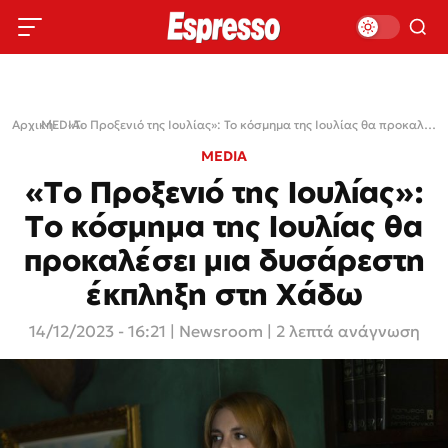
Αρχική
MEDIA
›
›
«Το Προξενιό της Ιουλίας»: Το κόσμημα της Ιουλίας θα προκαλέσει μια δυσάρεστη έκπληξη στη Χάδω
MEDIA
«Το Προξενιό της Ιουλίας»:
Το κόσμημα της Ιουλίας θα
προκαλέσει μια δυσάρεστη
έκπληξη στη Χάδω
14/12/2023 - 16:21
|
Newsroom
| 2 λεπτά ανάγνωση