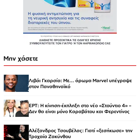
Μην χάσετε
Λιβάι Γκαρσία: Με... άρωμα Marvel υπέγραψε
στον Παναθηναϊκό
ΕΡΤ: Η κίνηση-έκπληξη στο νέο «Στούντιο 4» –
Δεν θα είναι μόνο Καραβάτου και Φερεντίνος
Αλέξανδρος Τσουβέλας: Γιατί «ξεσήκωσε» την
Τροχαία Ζακύνθου