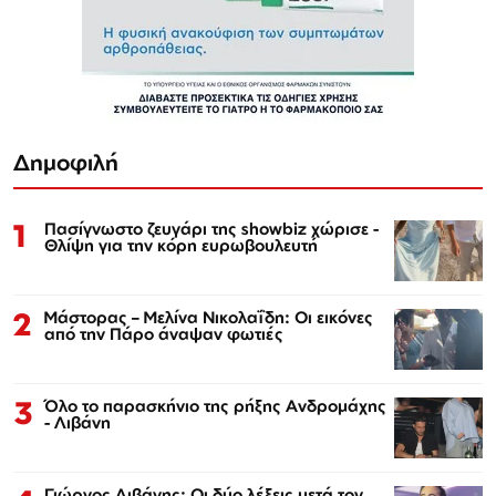
Δημοφιλή
1
Πασίγνωστο ζευγάρι της showbiz χώρισε -
Θλίψη για την κόρη ευρωβουλευτή
2
Μάστορας – Μελίνα Νικολαΐδη: Οι εικόνες
από την Πάρο άναψαν φωτιές
3
Όλο το παρασκήνιο της ρήξης Ανδρομάχης
- Λιβάνη
Γιώργος Λιβάνης: Οι δύο λέξεις μετά τον