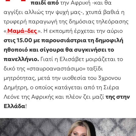
παιδί από
την Αφρική -και θα
αγγίξει αλλιώς την ψυχή μας-, χτυπά βαθιά η
τρυφερή παραγωγή της δημόσιας τηλεόρασης
«
Μαμά
–
δες
». Η εκπομπή έρχεται την αύριο
στις 15.00 με παρουσιάστρια τη δημοφιλή
ηθοποιό και σίγουρα θα συγκινήσει το
πανελλήνιο.
Γιατί η Ελισάβετ μοιράζεται το
δικό της «σταυροαναστάσιμο» ταξίδι
μητρότητας, μετά την υιοθεσία του 3χρονου
Δημήτρη, ο οποίος κατάγεται από τη Σιέρα
Λεόνε της Αφρικής και πλέον ζει μαζί
της στην
Ελλάδα
!