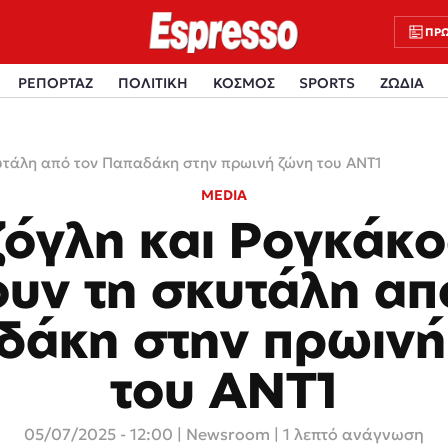
ΠΡΩ
ΡΕΠΟΡΤΑΖ
ΠΟΛΙΤΙΚΗ
ΚΟΣΜΟΣ
SPORTS
ΖΩΔΙΑ
υτάλη από τον Παπαδάκη στην πρωινή ζώνη του ΑΝΤ1
MEDIA
ζόγλη και Ρογκάκο
υν τη σκυτάλη απ
δάκη στην πρωινή
του ΑΝΤ1
05/07/2025 - 12:00
|
Newsroom
| 1 λεπτό ανάγνωση