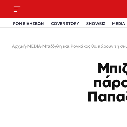
ΡΟΗ ΕΙΔΗΣΕΩΝ
COVER STORY
SHOWBIZ
MEDIA
Αρχική
›
MEDIA
›
Μπιζόγλη και Ρογκάκος θα πάρουν τη σκ
Μπι
πάρο
Παπα