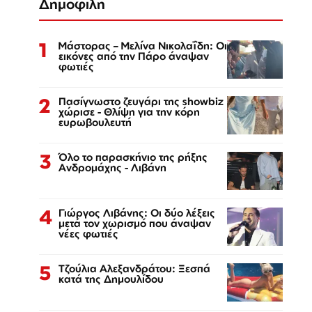
Δημοφιλή
1
Μάστορας – Μελίνα Νικολαΐδη: Οι
εικόνες από την Πάρο άναψαν
φωτιές
2
Πασίγνωστο ζευγάρι της showbiz
χώρισε - Θλίψη για την κόρη
ευρωβουλευτή
3
Όλο το παρασκήνιο της ρήξης
Ανδρομάχης - Λιβάνη
4
Γιώργος Λιβάνης: Οι δύο λέξεις
μετά τον χωρισμό που άναψαν
νέες φωτιές
5
Τζούλια Αλεξανδράτου: Ξεσπά
κατά της Δημουλίδου