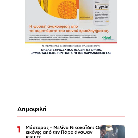
Δημοφιλή
1
Μάστορας – Μελίνα Νικολαΐδη: Οι
εικόνες από την Πάρο άναψαν
φωτιές