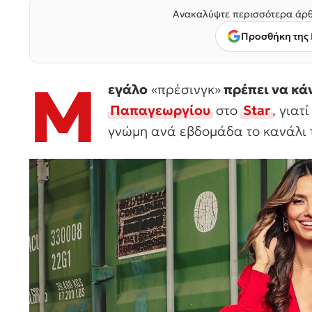
Ανακαλύψτε περισσότερα άρθ
Προσθήκη της 
Μ
εγάλο
«πρέσινγκ»
πρέπει να κά
Παπαγεωργίου
στο
Star
, γιατ
γνώμη ανά εβδομάδα το κανάλι 