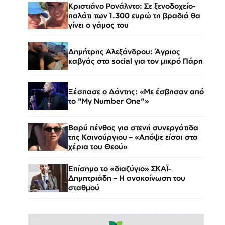
Κριστιάνο Ρονάλντο: Σε ξενοδοχείο-
παλάτι των 1.300 ευρώ τη βραδιά θα
γίνει ο γάμος του
Δημήτρης Αλεξάνδρου: Άγριος
καβγάς στα social για τον μικρό Πάρη
Ξέσπασε ο Δάντης: «Με έσβησαν από
το "My Number One"»
Βαρύ πένθος για στενή συνεργάτιδα
της Καινούργιου – «Απόψε είσαι στα
χέρια του Θεού»
Επίσημο το «διαζύγιο» ΣΚΑΪ-
Δημητριάδη – Η ανακοίνωση του
σταθμού