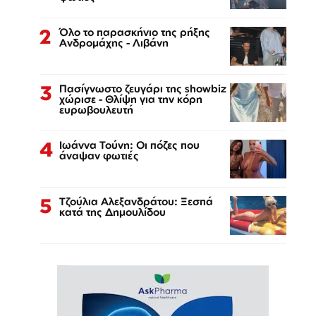
2
Όλο το παρασκήνιο της ρήξης
Ανδρομάχης - Λιβάνη
3
Πασίγνωστο ζευγάρι της showbiz
χώρισε - Θλίψη για την κόρη
ευρωβουλευτή
4
Ιωάννα Τούνη: Οι πόζες που
άναψαν φωτιές
5
Τζούλια Αλεξανδράτου: Ξεσπά
κατά της Δημουλίδου