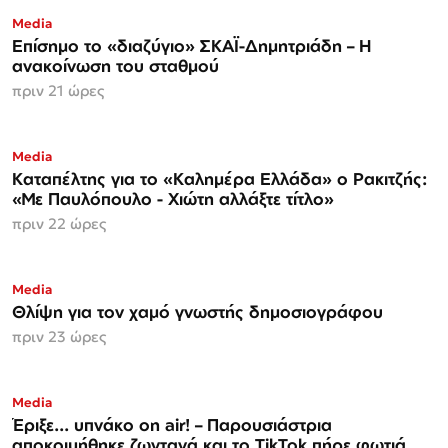
Media
Επίσημο το «διαζύγιο» ΣΚΑΪ-Δημητριάδη – Η
ανακοίνωση του σταθμού
πριν 21 ώρες
Media
Καταπέλτης για το «Καλημέρα Ελλάδα» ο Ρακιτζής:
«Με Παυλόπουλο - Χιώτη αλλάξτε τίτλο»
πριν 22 ώρες
Media
Θλίψη για τον χαμό γνωστής δημοσιογράφου
πριν 23 ώρες
Media
Έριξε... υπνάκο on air! – Παρουσιάστρια
αποκοιμήθηκε ζωντανά και το TikTok πήρε φωτιά