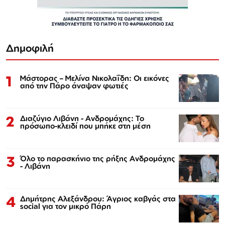
Δημοφιλή
1
Μάστορας – Μελίνα Νικολαΐδη: Οι εικόνες
από την Πάρο άναψαν φωτιές
2
Διαζύγιο Λιβάνη - Ανδρομάχης: Το
πρόσωπο-κλειδί που μπήκε στη μέση
3
Όλο το παρασκήνιο της ρήξης Ανδρομάχης
- Λιβάνη
4
Δημήτρης Αλεξάνδρου: Άγριος καβγάς στα
social για τον μικρό Πάρη