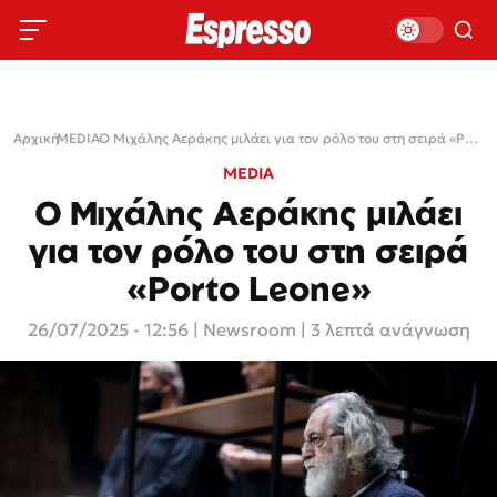
Αρχική
MEDIA
›
›
Ο Μιχάλης Αεράκης μιλάει για τον ρόλο του στη σειρά «Porto Leone»
MEDIA
Ο Μιχάλης Αεράκης μιλάει
για τον ρόλο του στη σειρά
«Porto Leone»
26/07/2025 - 12:56
|
Newsroom
| 3 λεπτά ανάγνωση