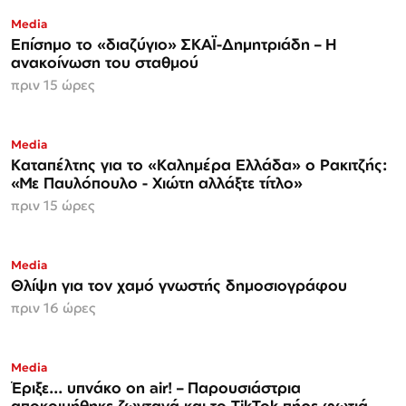
Media
Επίσημο το «διαζύγιο» ΣΚΑΪ-Δημητριάδη – Η
ανακοίνωση του σταθμού
πριν 15 ώρες
Media
Καταπέλτης για το «Καλημέρα Ελλάδα» ο Ρακιτζής:
«Με Παυλόπουλο - Χιώτη αλλάξτε τίτλο»
πριν 15 ώρες
Media
Θλίψη για τον χαμό γνωστής δημοσιογράφου
πριν 16 ώρες
Media
Έριξε... υπνάκο on air! – Παρουσιάστρια
αποκοιμήθηκε ζωντανά και το TikTok πήρε φωτιά