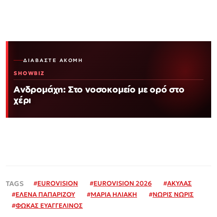
ΔΙΑΒΆΣΤΕ ΑΚΌΜΗ
SHOWBIZ
Ανδρομάχη: Στο νοσοκομείο με ορό στο
χέρι
#
EUROVISION
#
EUROVISION 2026
#
ΑΚΥΛΑΣ
#
ΕΛΕΝΑ ΠΑΠΑΡΙΖΟΥ
#
ΜΑΡΙΑ ΗΛΙΑΚΗ
#
ΝΩΡΙΣ ΝΩΡΙΣ
#
ΦΩΚΑΣ ΕΥΑΓΓΕΛΙΝΟΣ