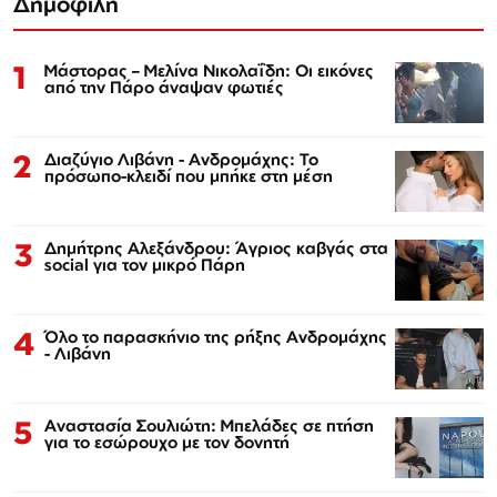
Δημοφιλή
1
Μάστορας – Μελίνα Νικολαΐδη: Οι εικόνες
από την Πάρο άναψαν φωτιές
2
Διαζύγιο Λιβάνη - Ανδρομάχης: Το
πρόσωπο-κλειδί που μπήκε στη μέση
3
Δημήτρης Αλεξάνδρου: Άγριος καβγάς στα
social για τον μικρό Πάρη
4
Όλο το παρασκήνιο της ρήξης Ανδρομάχης
- Λιβάνη
5
Αναστασία Σουλιώτη: Μπελάδες σε πτήση
για το εσώρουχο με τον δονητή