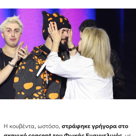
Η κουβέντα, ωστόσο,
στράφηκε γρήγορα στο
σκηνικό concept του Φωκάς Ευαγγελινός
, με