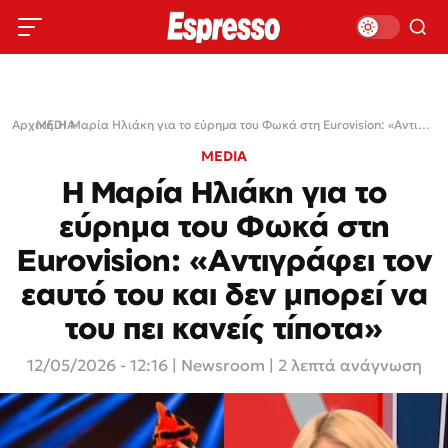
Αρχική
MEDIA
›
›
Η Μαρία Ηλιάκη για το εύρημα του Φωκά στη Eurovision: «Αντιγράφει τον εαυτό του και δεν μπορεί να του πει κανείς τίποτα»
MEDIA
Η Μαρία Ηλιάκη για το
εύρημα του Φωκά στη
Eurovision: «Αντιγράφει τον
εαυτό του και δεν μπορεί να
του πει κανείς τίποτα»
12/05/2026 - 12:16
|
Newsroom
| 2 λεπτά ανάγνωση