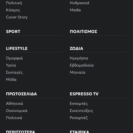
Πολιτική
Hollywood
Κόσμος
Media
Cover Story
SPORT
ΠΟΛΙΤΙΣΜΌΣ
LIFESTYLE
ΖΏΔΙΑ
Ομορφιά
Ημερήσια
Υγεία
Εβδομαδιαία
Συνταγές
Μηνιαία
Μόδα
ΠΡΩΤΟΣΈΛΙΔΑ
ESPRESSO TV
Αθλητικά
Εκπομπές
Οικονομικά
Συνεντεύξεις
Πολιτικά
Ρεπορτάζ
ΠΕΡΙΣΣΌΤΕΡΑ
ΕΤΑΙΡΙΚΆ