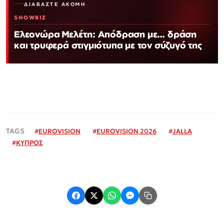
ΔΙΑΒΆΣΤΕ ΑΚΌΜΗ
SHOWBIZ
Ελεονώρα Μελέτη: Απόδραση με… δράση
και τρυφερά στιγμιότυπα με τον σύζυγό της
#
EUROVISION
#
EUROVISION 2026
#
JALLA
#
ΚΥΠΡΟΣ