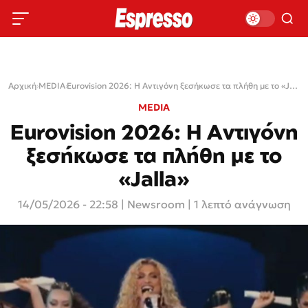
Αρχική
›
MEDIA
›
Eurovision 2026: Η Αντιγόνη ξεσήκωσε τα πλήθη με το «Jalla»
MEDIA
Eurovision 2026: Η Αντιγόνη
ξεσήκωσε τα πλήθη με το
«Jalla»
14/05/2026 - 22:58
|
Newsroom
| 1 λεπτό ανάγνωση